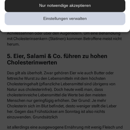
Nur notwendige akzeptieren
Hypercholesterinämie kommt bei etwa einer von 300 Personen
vor. Sind in der Familie Fälle von frühen Herzinfarkten, Stents oder
Bypass-Operationen bekannt, sollte man sein Cholesterin
Einstellungen verwalten
dringend überprüfen lassen. Anzeichen können auch gelbliche
Knötchen (Xanthome) unter der Haut sein, etwa an den
Achillessehnen oder über den Augenlidern. Um eine Behandlung
mit Cholesterinsenkern (Statinen) kommen Betroffene meist nicht
herum.
5. Eier, Salami & Co. führen zu hohen
Cholesterinwerten
Das gilt als überholt. Zwar gehören Eier wie auch Butter oder
fettreiche Wurst zu den Lebensmitteln mit dem höchsten
Cholesteringehalt (pflanzliche Lebensmittel sind übrigens von
Natur aus cholesterinfrei). Doch heute weiß man, dass
cholesterinreiche Lebensmittel die Werte bei den meisten
Menschen nur geringfügig erhöhen. Der Grund: Je mehr
Cholesterin sich im Blut befindet, desto weniger stellt die Leber
her. Gegen das Frühstücksei am Sonntag ist also nichts
einzuwenden. Grundsätzlich
ist allerdings eine ausgewogene Ernährung mit wenig Fleisch und