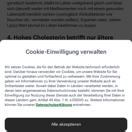
genetisch bestimmt, bleibt im Leben weitgehend gleich und lässt
sich (derzeit) weder mit Medikamenten noch mit einem gesunden
Lebensstil merklich senken (wenngleich Risikofaktoren wie
Rauchen etc. vermieden werden sollten). Experten raten, seinen
Lp(a)-Wert einmal im Leben bestimmen zu lassen.
4. Hohes Cholesterin betrifft nur ältere
Menschen
Cookie-Einwilligung verwalten
Falsch. Zwar steigt das Risiko für erhöhte Cholesterinwerte mit
zunehmendem Alter. Menschen mit sogenannter familiärer
Hypercholesterinämie (FH) haben jedoch schon von Geburt an
Wir setzen Cookies, die für den Betrieb der Website technisch erforderlich
erhöhte Blutfettwerte. Bei der erblich bedingten
sind. Darüber hinaus verwenden wir Cookies, um unsere Website für Sie
optimal zu gestalten und fortlaufend zu verbessern. Mit Ihrer Zustimmung
Stoffwechselerkrankung sammelt sich durch einen Gendefekt
geben wir Informationen zu Ihrer Verwendung unserer Website auch an
sehr viel LDL-Cholesterin im Blut an (über 190 bis 500 mg/dl) und
Drittanbieter weiter. Soweit dabei Daten in Ländern verarbeitet werden, in
lagert sich an den Wänden der Arterien und Venen ab. Betroffene
denen kein angemessenes Datenschutzniveau besteht, stimmen Sie mit Ihrer
entwickeln oft schon im jungen Erwachsenenalter eine
Einwilligung zur Nutzung dieser Dienste auch der Verarbeitung Ihrer Daten in
Arteriosklerose.
diesen Ländern gem. Artikel 49 Abs. 1 lit. a DSGVO zu. Weitere Informationen
können Sie unserer
Datenschutzerklärung
entnehmen.
Unbehandelt erkrankt etwa die Hälfte der Männer schon vor dem
50. Lebensjahr an einer koronaren Herzkrankheit (KHK), die zum
Herzinfarkt oder plötzlichem Herztod führen kann. Frauen sind
Alle akzeptieren
bis zur Menopause durch Hormone besser geschützt, bei ihnen
sind es rund 30 Prozent bis zum Alter von 60 Jahren. Die familiäre