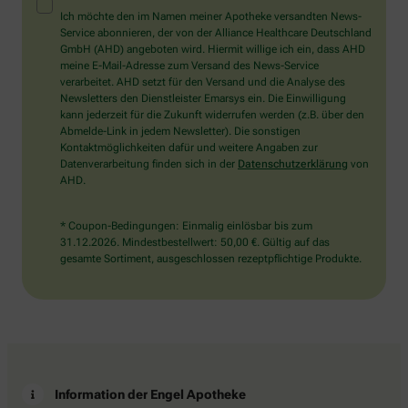
Mensch?
Ich möchte den im Namen meiner Apotheke versandten News-
Dann
Service abonnieren, der von der Alliance Healthcare Deutschland
wählen
GmbH (AHD) angeboten wird. Hiermit willige ich ein, dass AHD
Sie
meine E-Mail-Adresse zum Versand des News-Service
bitte
verarbeitet. AHD setzt für den Versand und die Analyse des
das
Newsletters den Dienstleister Emarsys ein. Die Einwilligung
Haus.
kann jederzeit für die Zukunft widerrufen werden (z.B. über den
Abmelde-Link in jedem Newsletter). Die sonstigen
Kontaktmöglichkeiten dafür und weitere Angaben zur
Datenverarbeitung finden sich in der
Datenschutzerklärung
von
AHD.
* Coupon-Bedingungen: Einmalig einlösbar bis zum
31.12.2026. Mindestbestellwert: 50,00 €. Gültig auf das
gesamte Sortiment, ausgeschlossen rezeptpflichtige Produkte.
Information der Engel Apotheke