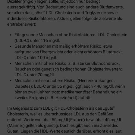
Deziliter (mg/dl) liegen sollte, ist jedoch nur bedingt
aussagekräftig. Von Bedeutung sind auch andere Blutfettwerte,
vor allem das „böse“ LDL-Cholesterin und Triglyzeride sowie
individuelle Risikofaktoren. Aktuell gelten folgende Zielwerte als
erstrebenswert:
Für gesunde Menschen ohne Risikofaktoren: LDL-Cholesterin
(LDL-C) unter 116 mg/dl.
Gesunde Menschen mit mäßig erhöhtem Risiko, etwa
aufgrund von Übergewicht oder leicht erhöhtem Blutdruck:
LDL-C unter 100 mg/dl.
Menschen mit hohem Risiko, z. B. starker Bluthochdruck,
Rauchen oder genetisch bedingt hohen Cholesterinwerten:
LDL-C unter 70 mg/dl.
Menschen mit sehr hohem Risiko, (Herzerkrankungen,
Diabetes): LDL-C unter 55 mg/dl, ggf. auch < 40 mg/dl, wenn
binnen zwei Jahren trotz medikamentöser Behandlung ein
zweites Ereignis (z. B. Herzinfarkt) auftritt.
Im Gegensatz zum LDL gilt HDL-Cholesterin als das „gute“
Cholesterin, weil es überschüssiges LDL aus den Gefäßen
entfernt. Werte von über 50 mg/dl (Frauen) bzw. über 40 mg/dl
(Männer) gelten als günstig. Doch es gibt auch ein Zuviel des
Guten. Liegen die HDL-Werte deutlich darüber, erhöht dies laut