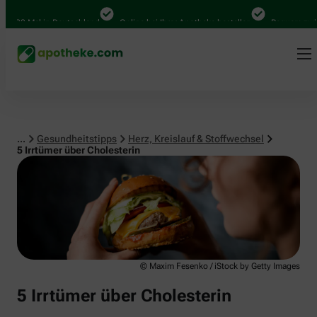
Herz, Kreislauf & Stoffwechsel
0 Mal in Deutschland
Online bei Ihrer Apotheke bestellen
Bequem zwischen
...
Gesundheitstipps
Herz, Kreislauf & Stoffwechsel
5 Irrtümer über Cholesterin
© Maxim Fesenko / iStock by Getty Images
5 Irrtümer über Cholesterin