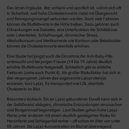
Das ist ein Irrglaube. Wer schlank und sportlich ist, wähnt sich oft
in Sicherheit, weil hohe Cholesterinwerte meist mit Übergewicht
und Bewegungsmangel verbunden werden. Doch viele Faktoren
können die Blutfettwerte in die Höhe treiben. Dazu gehören auch
Erkrankungen wie Diabetes, eine Unterfunktion der Schilddrüse
oder Leberleiden. Schlafmangel, chronischer Stress,
Alkoholkonsum und Medikamente wie Kortison oder Betablocker
können die Cholesterinwerte ebenfalls erhöhen.
Eine Studie hat jüngst auch die Einnahme der Anti-Baby-Pille
untersucht und bei jungen Frauen (14 bis 19 Jahre) deutlich
erhöhte Blutfettwerte festgestellt. Schließlich gibt es erbliche
Faktoren (siehe auch Punkt 4). Als großer Risikofaktor hat sich in
den vergangenen Jahren das sogenannte Lipoprotein(a)
erwiesen, kurz Lp(a). Es transportiert wie LDL ebenfalls
Cholesterin im Blut.
Besonders tückisch: Ein an Lp(a) gebundenes Eiweiß kann sich in
der Gefäßwand ablagern, chronische Entzündungen verursachen
und Blutgerinnsel begünstigen. Laut Studien gehen hohe Lp(a)-
Werte unter anderem mit einem deutlich gesteigerten Risiko für
Herzinfarkt und Schlaganfall einher – oft schon im Alter von unter
50 Jahren. Die Lp(a)-Konzentration im Blut ist überwiegend