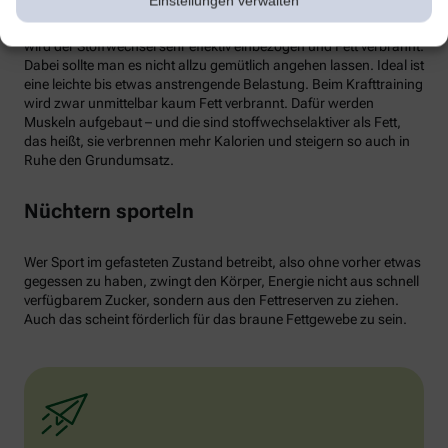
Einstellungen verwalten
von weißen Fettzellen in braunes Fett begünstigen und dessen
Aktivität erhöhen. Ab circa 30 Minuten Joggen oder Radfahren
wird der Stoffwechsel sehr effektiv einbezogen und Fett verbrannt.
Dabei sollte man es nicht allzu gemütlich angehen lassen. Ideal ist
eine leichte bis etwas anstrengende Belastung. Beim Krafttraining
wird zwar unmittelbar kaum Fett verbrannt. Dafür werden
Muskeln aufgebaut – und die sind stoffwechselaktiver als Fett,
das heißt, sie verbrennen mehr Kalorien und steigern so auch in
Ruhe den Grundumsatz.
Nüchtern sporteln
Wer Sport im gefasteten Zustand betreibt, also ohne vorher etwas
gegessen zu haben, zwingt den Körper, Energie nicht aus schnell
verfügbarem Zucker, sondern aus den Fettreserven zu ziehen.
Auch das scheint förderlich für das braune Fettgewebe zu sein.