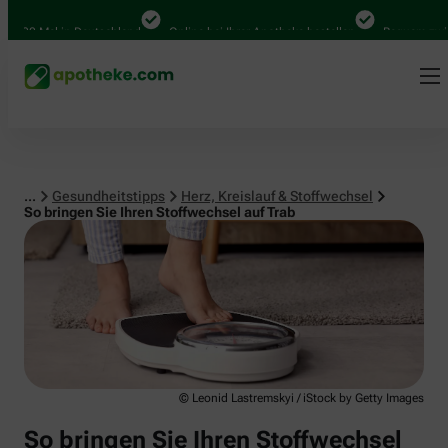
Herz, Kreislauf & Stoffwechsel
00 Mal in Deutschland
Online bei Ihrer Apotheke bestellen
Bequem zwische
...
Gesundheitstipps
Herz, Kreislauf & Stoffwechsel
So bringen Sie Ihren Stoffwechsel auf Trab
© Leonid Lastremskyi / iStock by Getty Images
So bringen Sie Ihren Stoffwechsel