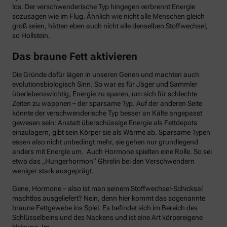
los. Der verschwenderische Typ hingegen verbrennt Energie
sozusagen wie im Flug. Ähnlich wie nicht alle Menschen gleich
groß seien, hätten eben auch nicht alle denselben Stoffwechsel,
so Hollstein.
Das braune Fett aktivieren
Die Gründe dafür lägen in unseren Genen und machten auch
evolutionsbiologisch Sinn. So war es für Jäger und Sammler
überlebenswichtig, Energie zu sparen, um sich für schlechte
Zeiten zu wappnen – der sparsame Typ. Auf der anderen Seite
könnte der verschwenderische Typ besser an Kälte angepasst
gewesen sein: Anstatt überschüssige Energie als Fettdepots
einzulagern, gibt sein Körper sie als Wärme ab. Sparsame Typen
essen also nicht unbedingt mehr, sie gehen nur grundlegend
anders mit Energie um. Auch Hormone spielten eine Rolle. So sei
etwa das „Hungerhormon“ Ghrelin bei den Verschwendern
weniger stark ausgeprägt.
Gene, Hormone – also ist man seinem Stoffwechsel-Schicksal
machtlos ausgeliefert? Nein, denn hier kommt das sogenannte
braune Fettgewebe ins Spiel. Es befindet sich im Bereich des
Schlüsselbeins und des Nackens und ist eine Art körpereigene