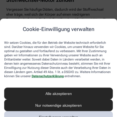
Vergessen Sie häufige Diäten, dadurch wird der Stoffwechsel
eher träge, weil sich der Körper auf einen niedrigeren
Energiebedarf einstellt. Auch Fast Food und Fertiggerichte sollten
vom Speiseplan gestrichen werden. Studien zeigen, dass der
Cookie-Einwilligung verwalten
Körper bei der Verarbeitung von hochverarbeiteten Lebensmitteln
weniger Energie benötigt als für unverarbeitete.
Wir setzen Cookies, die für den Betrieb der Website technisch erforderlich
Tim Hollstein rät zu einer proteinreichen Ernährung (Vorsicht bei
sind. Darüber hinaus verwenden wir Cookies, um unsere Website für Sie
Vorerkrankungen wie Nierenleiden!). Denn Proteine sind nicht nur
optimal zu gestalten und fortlaufend zu verbessern. Mit Ihrer Zustimmung
gut für den Muskelaufbau, der Körper benötigt auch viel Energie,
geben wir Informationen zu Ihrer Verwendung unserer Website auch an
um Eiweiß abzubauen. Das regt den Stoffwechsel an. Proteine
Drittanbieter weiter. Soweit dabei Daten in Ländern verarbeitet werden, in
stecken vor allem in magerem Fleisch, Fisch und Milchprodukten
denen kein angemessenes Datenschutzniveau besteht, stimmen Sie mit Ihrer
Einwilligung zur Nutzung dieser Dienste auch der Verarbeitung Ihrer Daten in
wie Quark und Skyr. Auch sogenannte thermogene Lebensmittel
diesen Ländern gem. Artikel 49 Abs. 1 lit. a DSGVO zu. Weitere Informationen
wie Chilis oder Ingwer können das braune Fettgewebe aktivieren
können Sie unserer
Datenschutzerklärung
entnehmen.
und den Energieverbrauch erhöhen.
In Bewegung kommen
Alle akzeptieren
Der richtige Mix macht’s
Nur notwendige akzeptieren
Ohne regelmäßige Bewegung purzeln die Pfunde meistens nicht.
Besonders Ausdauersport kann laut Forschern die Umwandlung