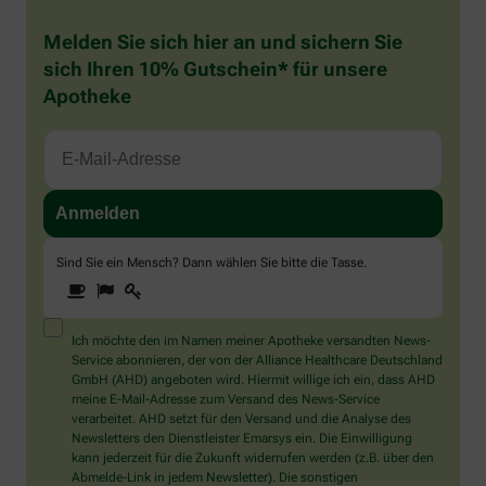
Melden Sie sich hier an und sichern Sie
sich Ihren 10% Gutschein* für unsere
Apotheke
Sind Sie ein Mensch? Dann wählen Sie bitte
die Tasse
.
1
2
3
Sind
Sie
ein
Mensch?
Ich möchte den im Namen meiner Apotheke versandten News-
Dann
Service abonnieren, der von der Alliance Healthcare Deutschland
wählen
GmbH (AHD) angeboten wird. Hiermit willige ich ein, dass AHD
Sie
meine E-Mail-Adresse zum Versand des News-Service
bitte
verarbeitet. AHD setzt für den Versand und die Analyse des
die
Newsletters den Dienstleister Emarsys ein. Die Einwilligung
Tasse.
kann jederzeit für die Zukunft widerrufen werden (z.B. über den
Abmelde-Link in jedem Newsletter). Die sonstigen