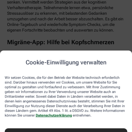
senken. Vermittelt werden Strategien aus der kognitiven
Verhaltenstherapie. Teilnehmende lernen etwa, persönliche
Stressauslöser zu erkennen, mit belastenden Gedanken
umzugehen und nach der Arbeit besser abzuschalten. Es gibt ein
Online-Tagebuch und wiederholte Symptom-Checks, um die
eigenen Fortschritte beobachten und auswerten zu können.
Migräne-App: Hilfe bei Kopfschmerzen
Schlaf, Ernährung, Bewegung, Stress … All das kann Einfluss auf
schmerzhafte Migräne-Attacken haben. Mit der Migräne-App der
Cookie-Einwilligung verwalten
renommierten Schmerzklinik Kiel lässt sich übersichtlich
festhalten, wann die Anfälle mit welchen Symptomen auftreten.
Das kann helfen, persönliche Muster zu erkennen und die
Wir setzen Cookies, die für den Betrieb der Website technisch erforderlich
Attacken besser zu behandeln, etwa durch den optimalen
sind. Darüber hinaus verwenden wir Cookies, um unsere Website für Sie
Einnahmezeitpunkt von Migräne-Medikamenten. Darüber hinaus
optimal zu gestalten und fortlaufend zu verbessern. Mit Ihrer Zustimmung
stellt die App viele nützliche Informationen zu Migräne bereit
geben wir Informationen zu Ihrer Verwendung unserer Website auch an
Drittanbieter weiter. Soweit dabei Daten in Ländern verarbeitet werden, in
sowie aktive Verfahren zur Entspannung und Stressbewältigung.
denen kein angemessenes Datenschutzniveau besteht, stimmen Sie mit Ihrer
Einwilligung zur Nutzung dieser Dienste auch der Verarbeitung Ihrer Daten in
Aimo gesund bewegt: Digitaler Personal
diesen Ländern gem. Artikel 49 Abs. 1 lit. a DSGVO zu. Weitere Informationen
Trainer
können Sie unserer
Datenschutzerklärung
entnehmen.
Trainings-Apps gibt es viele. Diese hier ist anders. Kern des