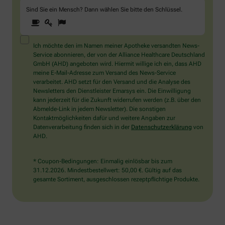
Sind Sie ein Mensch? Dann wählen Sie bitte
den Schlüssel
.
1
2
3
Sind
Sie
ein
Mensch?
Ich möchte den im Namen meiner Apotheke versandten News-
Dann
Service abonnieren, der von der Alliance Healthcare Deutschland
wählen
GmbH (AHD) angeboten wird. Hiermit willige ich ein, dass AHD
Sie
meine E-Mail-Adresse zum Versand des News-Service
bitte
verarbeitet. AHD setzt für den Versand und die Analyse des
den
Newsletters den Dienstleister Emarsys ein. Die Einwilligung
Schlüssel.
kann jederzeit für die Zukunft widerrufen werden (z.B. über den
Abmelde-Link in jedem Newsletter). Die sonstigen
Kontaktmöglichkeiten dafür und weitere Angaben zur
Datenverarbeitung finden sich in der
Datenschutzerklärung
von
AHD.
* Coupon-Bedingungen: Einmalig einlösbar bis zum
31.12.2026. Mindestbestellwert: 50,00 €. Gültig auf das
gesamte Sortiment, ausgeschlossen rezeptpflichtige Produkte.