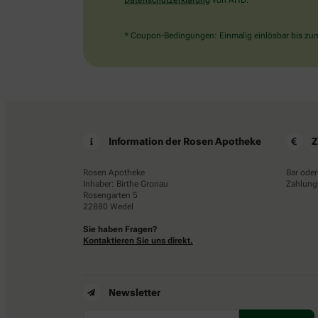
Datenschutzerklärung
von AHD.
* Coupon-Bedingungen: Einmalig einlösbar bis zum 
Information der Rosen Apotheke
Z
Rosen Apotheke
Bar oder
Inhaber: Birthe Gronau
Zahlungs
Rosengarten 5
22880 Wedel
Sie haben Fragen?
Kontaktieren Sie uns direkt.
Newsletter