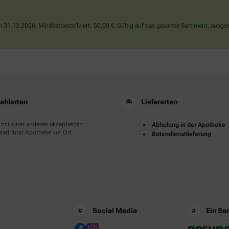
bitte
das
31.12.2026. Mindestbestellwert: 50,00 €. Gültig auf das gesamte Sortiment, ausges
Herz.
ahlarten
Lieferarten
 mit einer anderen akzeptierten
Abholung in der Apotheke
art Ihrer Apotheke vor Ort.
Botendienstlieferung
Social Media
Ein Se