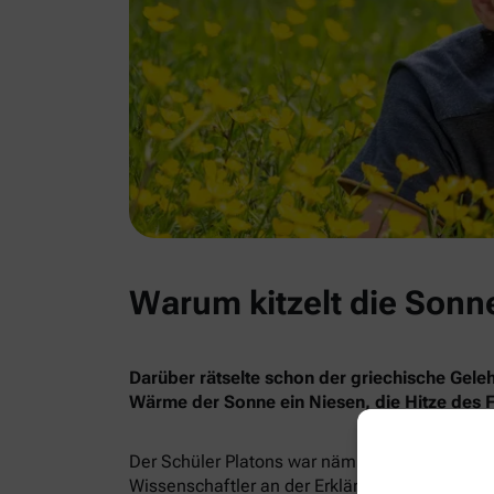
Warum kitzelt die Son
Darüber rätselte schon der griechische Gele
Wärme der Sonne ein Niesen, die Hitze des F
Der Schüler Platons war nämlich auf dem Holzw
Wissenschaftler an der Erklärung, was da gena