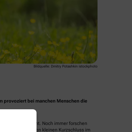
Bildquelle: Dmitry Potashkin istockphoto
rum provoziert bei manchen Menschen die
t, sondern ihr Licht. Noch immer forschen
löst sozusagen einen kleinen Kurzschluss im