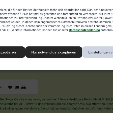
inus-Nerv.
kies, die für den Betrieb der Website technisch erforderlich sind. Darüber hinaus v
en an den oberen Kopfbereich, die Stirn, Augen, Nase, Ober- und
nsere Website für Sie optimal zu gestalten und fortlaufend zu verbessern. Mit Ihrer
ormationen zu Ihrer Verwendung unserer Website auch an Drittanbieter weiter. Soweit
 dass er das Signal (auch) an das Nieszentrum weitergibt, obw
rarbeitet werden, in denen kein angemessenes Datenschutzniveau besteht, stimmen Si
ur Nutzung dieser Dienste auch der Verarbeitung Ihrer Daten in diesen Ländern gem. 
 DSGVO zu. Weitere Informationen können Sie unserer
Datenschutzerklärung
entnehm
d sichern Sie sich Ihren 10% Gutschein* für unsere 
kzeptieren
Nur notwendige akzeptieren
Einstellungen v
1
2
3
Sind
rz
.
Sie
ein
Mensch?
en News-Service abonnieren, der von der Alliance Healthcare Deutschland GmbH (AH
Dann
verarbeitet. AHD setzt für den Versand und die Analyse des Newsletters den Dienstle
wählen
de-Link in jedem Newsletter). Die sonstigen Kontaktmöglichkeiten dafür und weitere
Sie