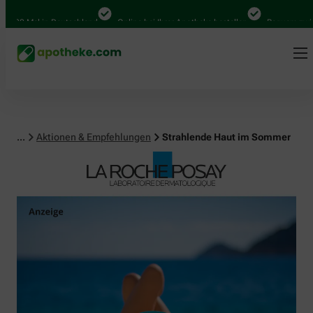
 Mal in Deutschland
Online bei Ihrer Apotheke bestellen
Bequem zwischen A
...
Aktionen & Empfehlungen
Strahlende Haut im Sommer