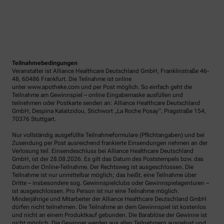
Teilnahmebedingungen
Veranstalter ist Alliance Healthcare Deutschland GmbH, Franklinstraße 46-
48, 60486 Frankfurt. Die Teilnahme ist online
unter www.apotheke.com und per Post möglich. So einfach geht die
Teilnahme am Gewinnspiel – online Eingabemaske ausfüllen und
teilnehmen oder Postkarte senden an: Alliance Healthcare Deutschland
GmbH, Despina Kalaitzidou, Stichwort „La Roche Posay“, Pragstraße 154,
70376 Stuttgart.
Nur vollständig ausgefüllte Teilnahmeformulare (Pflichtangaben) und bei
Zusendung per Post ausreichend frankierte Einsendungen nehmen an der
Verlosung teil. Einsendeschluss bei Alliance Healthcare Deutschland
GmbH, ist der 28.08.2026. Es gilt das Datum des Poststempels bzw. das
Datum der Online-Teilnahme. Der Rechtsweg ist ausgeschlossen. Die
Teilnahme ist nur unmittelbar möglich; das heißt, eine Teilnahme über
Dritte – insbesondere sog. Gewinnspielclubs oder Gewinnspielagenturen –
ist ausgeschlossen. Pro Person ist nur eine Teilnahme möglich.
Minderjährige und Mitarbeiter der Alliance Healthcare Deutschland GmbH
dürfen nicht teilnehmen. Die Teilnahme an dem Gewinnspiel ist kostenlos
und nicht an einem Produktkauf gebunden. Die Barablöse der Gewinne ist
nicht möglich. Die Gewinner werden aus allen Teilnehmern ausgelost und