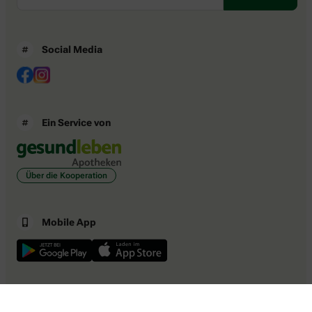
Social Media
Ein Service von
Über die Kooperation
Mobile App