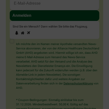
Sind Sie ein Mensch? Dann wählen Sie bitte
das Flugzeug
.
1
2
3
Sind
Sie
ein
Mensch?
Ich möchte den im Namen meiner Apotheke versandten News-
Dann
Service abonnieren, der von der Alliance Healthcare Deutschland
wählen
GmbH (AHD) angeboten wird. Hiermit willige ich ein, dass AHD
Sie
meine E-Mail-Adresse zum Versand des News-Service
bitte
verarbeitet. AHD setzt für den Versand und die Analyse des
das
Newsletters den Dienstleister Emarsys ein. Die Einwilligung
Flugzeug.
kann jederzeit für die Zukunft widerrufen werden (z.B. über den
Abmelde-Link in jedem Newsletter). Die sonstigen
Kontaktmöglichkeiten dafür und weitere Angaben zur
Datenverarbeitung finden sich in der
Datenschutzerklärung
von
AHD.
* Coupon-Bedingungen: Einmalig einlösbar bis zum
31.12.2026. Mindestbestellwert: 50,00 €. Gültig auf das
gesamte Sortiment, ausgeschlossen rezeptpflichtige Produkte.