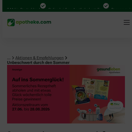
0 Mal in Deutschland
Online bei Ihrer Apotheke bestellen
Bequem zwischen
...
Aktionen & Empfehlungen
Unbeschwert durch den Sommer