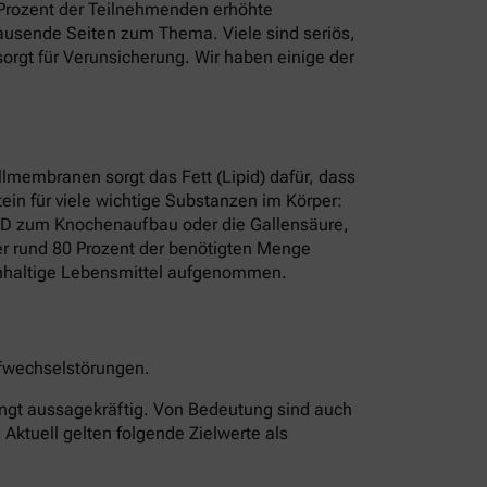
8 Prozent der Teilnehmenden erhöhte
t Tausende Seiten zum Thema. Viele sind seriös,
rgt für Verunsicherung. Wir haben einige der
ellmembranen sorgt das Fett (Lipid) dafür, dass
ein für viele wichtige Substanzen im Körper:
n D zum Knochenaufbau oder die Gallensäure,
rper rund 80 Prozent der benötigten Menge
erinhaltige Lebensmittel aufgenommen.
offwechselstörungen.
edingt aussagekräftig. Von Bedeutung sind auch
 Aktuell gelten folgende Zielwerte als