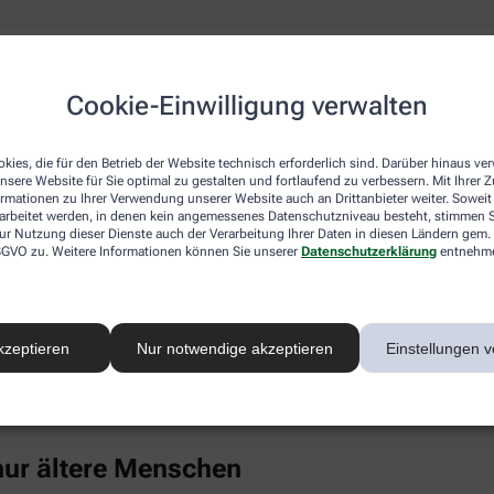
keine erhöhten Cholesterinwerte
Cookie-Einwilligung verwalten
ich ist, wähnt sich oft in Sicherheit, weil hohe Cholesterinwe
 die Blutfettwerte in die Höhe treiben. Dazu gehören auch Erk
el, chronischer Stress, Alkoholkonsum und Medikamente wie K
kies, die für den Betrieb der Website technisch erforderlich sind. Darüber hinaus v
nsere Website für Sie optimal zu gestalten und fortlaufend zu verbessern. Mit Ihrer
ormationen zu Ihrer Verwendung unserer Website auch an Drittanbieter weiter. Soweit
rarbeitet werden, in denen kein angemessenes Datenschutzniveau besteht, stimmen Si
nti-Baby-Pille untersucht und bei jungen Frauen (14 bis 19 Jahr
ur Nutzung dieser Dienste auch der Verarbeitung Ihrer Daten in diesen Ländern gem. 
uch Punkt 4). Als großer Risikofaktor hat sich in den vergange
 DSGVO zu. Weitere Informationen können Sie unserer
Datenschutzerklärung
entnehm
ebenfalls Cholesterin im Blut.
Eiweiß kann sich in der Gefäßwand ablagern, chronische Entz
rte unter anderem mit einem deutlich gesteigerten Risiko für H
kzeptieren
Nur notwendige akzeptieren
Einstellungen v
-Konzentration im Blut ist überwiegend genetisch bestimmt, ble
inem gesunden Lebensstil merklich senken (wenngleich Risiko
einmal im Leben bestimmen zu lassen.
 nur ältere Menschen