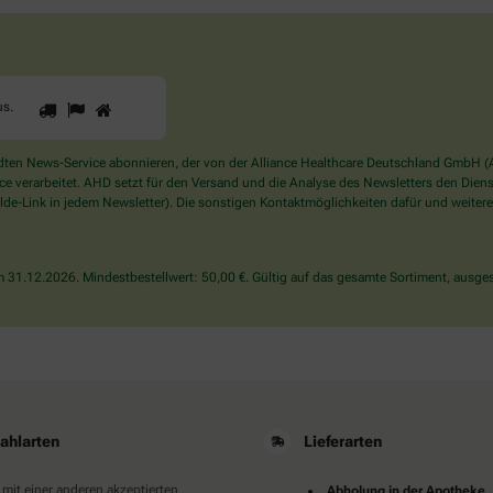
1
2
3
Sind
us
.
Sie
ein
Mensch?
en News-Service abonnieren, der von der Alliance Healthcare Deutschland GmbH (AH
Dann
verarbeitet. AHD setzt für den Versand und die Analyse des Newsletters den Dienstle
wählen
de-Link in jedem Newsletter). Die sonstigen Kontaktmöglichkeiten dafür und weitere
Sie
bitte
das
31.12.2026. Mindestbestellwert: 50,00 €. Gültig auf das gesamte Sortiment, ausges
Haus.
ahlarten
Lieferarten
 mit einer anderen akzeptierten
Abholung in der Apotheke