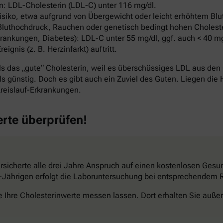
: LDL-Cholesterin (LDL-C) unter 116 mg/dl.
ko, etwa aufgrund von Übergewicht oder leicht erhöhtem Blut
Bluthochdruck, Rauchen oder genetisch bedingt hohen Cholest
ankungen, Diabetes): LDL-C unter 55 mg/dl, ggf. auch < 40 mg
nis (z. B. Herzinfarkt) auftritt.
s das „gute“ Cholesterin, weil es überschüssiges LDL aus den 
s günstig. Doch es gibt auch ein Zuviel des Guten. Liegen die 
reislauf-Erkrankungen.
erte überprüfen!
sicherte alle drei Jahre Anspruch auf einen kostenlosen Gesun
34-Jährigen erfolgt die Laboruntersuchung bei entsprechendem Ri
e Ihre Cholesterinwerte messen lassen. Dort erhalten Sie außer