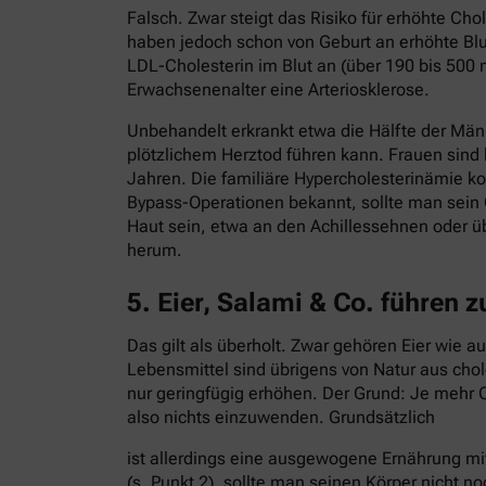
Falsch. Zwar steigt das Risiko für erhöhte C
haben jedoch schon von Geburt an erhöhte Blut
LDL-Cholesterin im Blut an (über 190 bis 500 
Erwachsenenalter eine Arteriosklerose.
Unbehandelt erkrankt etwa die Hälfte der Män
plötzlichem Herztod führen kann. Frauen sind
Jahren. Die familiäre Hypercholesterinämie ko
Bypass-Operationen bekannt, sollte man sein 
Haut sein, etwa an den Achillessehnen oder ü
herum.
5. Eier, Salami & Co. führen 
Das gilt als überholt. Zwar gehören Eier wie 
Lebensmittel sind übrigens von Natur aus cho
nur geringfügig erhöhen. Der Grund: Je mehr C
also nichts einzuwenden. Grundsätzlich
ist allerdings eine ausgewogene Ernährung mi
(s. Punkt 2), sollte man seinen Körper nicht no