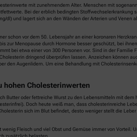
holesterinwerte mit zunehmendem Alter. Menschen mit sogenannt
fettwerte. Bei der erblich bedingten Stoffwechselerkrankung s
mg/dl) und lagert sich an den Wänden der Arterien und Venen a
ner schon vor dem 50. Lebensjahr an einer koronaren Herzkrank
 bis zur Menopause durch Hormone besser geschützt, bei ihnen 
mmt bei etwa einer von 300 Personen vor. Sind in der Familie F
Cholesterin dringend überprüfen lassen. Anzeichen können au
ber den Augenlidern. Um eine Behandlung mit Cholesterinsenk
zu hohen Cholesterinwerten
auch Butter oder fettreiche Wurst zu den Lebensmitteln mit dem 
lesterinfrei). Doch heute weiß man, dass cholesterinreiche Le
holesterin sich im Blut befindet, desto weniger stellt die Lebe
t wenig Fleisch und viel Obst und Gemüse immer von Vorteil.
ch zusätzlich belasten.