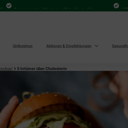
Bequem zwischen Abholung und Botendienst wählen
4.000 Mal 
Onlineshop
Aktionen & Empfehlungen
Gesundhe
wechsel
5 Irrtümer über Cholesterin