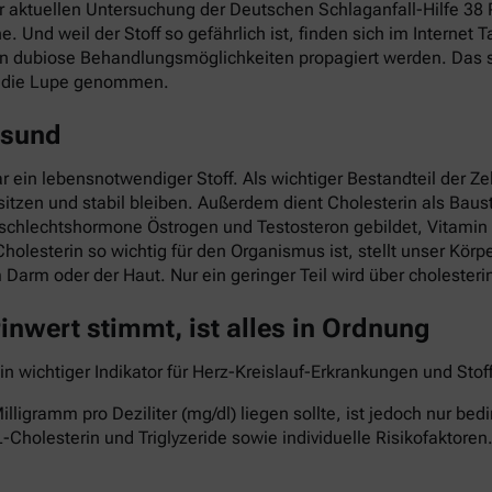
ner aktuellen Untersuchung der Deutschen Schlaganfall-Hilfe 3
he. Und weil der Stoff so gefährlich ist, finden sich im Interne
nn dubiose Behandlungsmöglichkeiten propagiert werden. Das so
r die Lupe genommen.
esund
ar ein lebensnotwendiger Stoff. Als wichtiger Bestandteil der Z
itzen und stabil bleiben. Außerdem dient Cholesterin als Baust
eschlechtshormone Östrogen und Testosteron gebildet, Vitami
Cholesterin so wichtig für den Organismus ist, stellt unser Kö
im Darm oder der Haut. Nur ein geringer Teil wird über cholest
nwert stimmt, ist alles in Ordnung
ein wichtiger Indikator für Herz-Kreislauf-Erkrankungen und St
lligramm pro Deziliter (mg/dl) liegen sollte, ist jedoch nur b
-Cholesterin und Triglyzeride sowie individuelle Risikofaktoren.