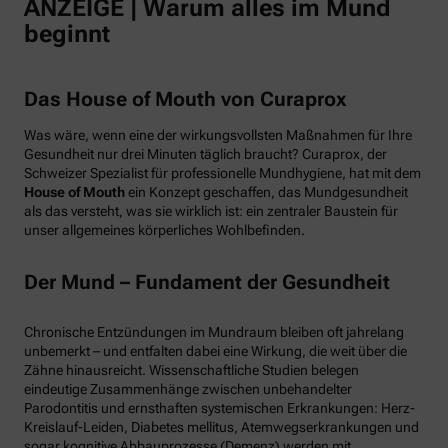
ANZEIGE | Warum alles im Mund
beginnt
Das House of Mouth von Curaprox
Was wäre, wenn eine der wirkungsvollsten Maßnahmen für Ihre
Gesundheit nur drei Minuten täglich braucht? Curaprox, der
Schweizer Spezialist für professionelle Mundhygiene, hat mit dem
House of Mouth
ein Konzept geschaffen, das Mundgesundheit
als das versteht, was sie wirklich ist: ein zentraler Baustein für
unser allgemeines körperliches Wohlbefinden.
Der Mund – Fundament der Gesundheit
Chronische Entzündungen im Mundraum bleiben oft jahrelang
unbemerkt – und entfalten dabei eine Wirkung, die weit über die
Zähne hinausreicht. Wissenschaftliche Studien belegen
eindeutige Zusammenhänge zwischen unbehandelter
Parodontitis und ernsthaften systemischen Erkrankungen: Herz-
Kreislauf-Leiden, Diabetes mellitus, Atemwegserkrankungen und
sogar kognitive Abbauprozesse (Demenz) werden mit