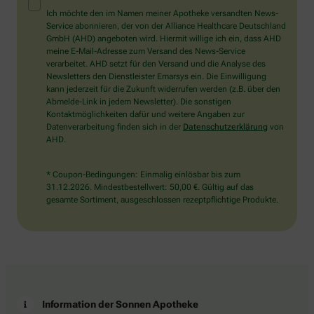
Mensch?
Ich möchte den im Namen meiner Apotheke versandten News-
Dann
Service abonnieren, der von der Alliance Healthcare Deutschland
wählen
GmbH (AHD) angeboten wird. Hiermit willige ich ein, dass AHD
Sie
meine E-Mail-Adresse zum Versand des News-Service
bitte
verarbeitet. AHD setzt für den Versand und die Analyse des
die
Newsletters den Dienstleister Emarsys ein. Die Einwilligung
Flagge.
kann jederzeit für die Zukunft widerrufen werden (z.B. über den
Abmelde-Link in jedem Newsletter). Die sonstigen
Kontaktmöglichkeiten dafür und weitere Angaben zur
Datenverarbeitung finden sich in der
Datenschutzerklärung
von
AHD.
* Coupon-Bedingungen: Einmalig einlösbar bis zum
31.12.2026. Mindestbestellwert: 50,00 €. Gültig auf das
gesamte Sortiment, ausgeschlossen rezeptpflichtige Produkte.
Information der Sonnen Apotheke