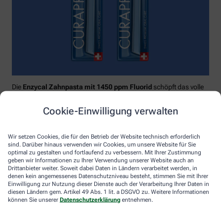
Die
Enzycal Zahnpasta mit 1450 ppm Fluorid
schöpft das volle
Potential deines Speichels aus und boostet mit natürlichen
Enzymen deine körpereigenen Abwehrkräfte.
Cookie-Einwilligung verwalten
Raumfüllend, effektiv und schonend:
Curaprox-
Interdentalbürsten „prime“
reinigen den gesamten kritischen
Wir setzen Cookies, die für den Betrieb der Website technisch erforderlich
Zahnzwischenraum effektiv und verletzungsfrei: vom
sind. Darüber hinaus verwenden wir Cookies, um unsere Website für Sie
Zahnfleischrand über die konkaven Nischen bis direkt unter die
optimal zu gestalten und fortlaufend zu verbessern. Mit Ihrer Zustimmung
Kontaktstelle. Selbst kleinste Interdentalräume werden ohne
geben wir Informationen zu Ihrer Verwendung unserer Website auch an
Drittanbieter weiter. Soweit dabei Daten in Ländern verarbeitet werden, in
®
Verletzungsgefahr behandelt – dank Cural
, dem hauchdünnen
denen kein angemessenes Datenschutzniveau besteht, stimmen Sie mit Ihrer
und extrastarken Chirurgendraht, mit dem eine einzige
Einwilligung zur Nutzung dieser Dienste auch der Verarbeitung Ihrer Daten in
Reinigungsbewegung ausreicht: einmal rein und raus. Fertig.
diesen Ländern gem. Artikel 49 Abs. 1 lit. a DSGVO zu. Weitere Informationen
können Sie unserer
Datenschutzerklärung
entnehmen.
Das House of Mouth bündelt dieses Wissen – und macht
konsequente Mundpflege für jeden zugänglich.