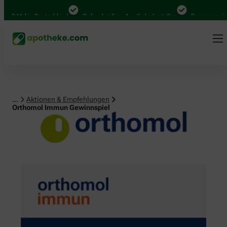
Mal in Deutschland
Online bei Ihrer Apotheke bestellen
Bequem zwischen A
...
Aktionen & Empfehlungen
Orthomol Immun Gewinnspiel