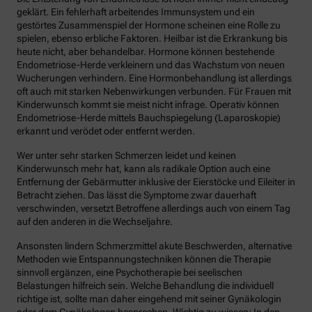
geklärt. Ein fehlerhaft arbeitendes Immunsystem und ein
gestörtes Zusammenspiel der Hormone scheinen eine Rolle zu
spielen, ebenso erbliche Faktoren. Heilbar ist die Erkrankung bis
heute nicht, aber behandelbar. Hormone können bestehende
Endometriose-Herde verkleinern und das Wachstum von neuen
Wucherungen verhindern. Eine Hormonbehandlung ist allerdings
oft auch mit starken Nebenwirkungen verbunden. Für Frauen mit
Kinderwunsch kommt sie meist nicht infrage. Operativ können
Endometriose-Herde mittels Bauchspiegelung (Laparoskopie)
erkannt und verödet oder entfernt werden.
Wer unter sehr starken Schmerzen leidet und keinen
Kinderwunsch mehr hat, kann als radikale Option auch eine
Entfernung der Gebärmutter inklusive der Eierstöcke und Eileiter in
Betracht ziehen. Das lässt die Symptome zwar dauerhaft
verschwinden, versetzt Betroffene allerdings auch von einem Tag
auf den anderen in die Wechseljahre.
Ansonsten lindern Schmerzmittel akute Beschwerden, alternative
Methoden wie Entspannungstechniken können die Therapie
sinnvoll ergänzen, eine Psychotherapie bei seelischen
Belastungen hilfreich sein. Welche Behandlung die individuell
richtige ist, sollte man daher eingehend mit seiner Gynäkologin
oder dem Gynäkologen besprechen. Wichtig zu wissen: In den