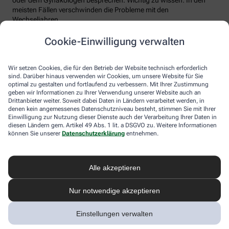
meisten Fällen verschwinden die Probleme mit den
Wechseljahren.
Voraussetzung für eine erfolgreiche Behandlung ist allerdings
Cookie-Einwilligung verwalten
immer, dass die Endometriose auch als solche erkannt wird.
Regelmäßig heftige Regelschmerzen sollten Frauen deshalb ernst
nehmen und ärztlich abklären lassen. Und sich auf keinen Fall
Wir setzen Cookies, die für den Betrieb der Website technisch erforderlich
einreden lassen, sie seien normal.
sind. Darüber hinaus verwenden wir Cookies, um unsere Website für Sie
optimal zu gestalten und fortlaufend zu verbessern. Mit Ihrer Zustimmung
geben wir Informationen zu Ihrer Verwendung unserer Website auch an
Drittanbieter weiter. Soweit dabei Daten in Ländern verarbeitet werden, in
denen kein angemessenes Datenschutzniveau besteht, stimmen Sie mit Ihrer
Einwilligung zur Nutzung dieser Dienste auch der Verarbeitung Ihrer Daten in
diesen Ländern gem. Artikel 49 Abs. 1 lit. a DSGVO zu. Weitere Informationen
können Sie unserer
Datenschutzerklärung
entnehmen.
Alle akzeptieren
Melden Sie sich hier an und sichern Sie
Nur notwendige akzeptieren
sich Ihren 10% Gutschein* für unsere
Apotheke
Einstellungen verwalten