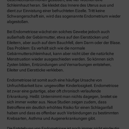
Schleimhaut heran. Sie kleidet das Innere des Uterus aus und
dient zur Einnistung einer befruchteten Eizelle. Tritt keine
Schwangerschaft ein, wird das sogenannte Endometrium wieder
abgestoßen.
Bei Endometriose wächst ein solches Gewebe jedoch auch
außerhalb der Gebärmutter, etwa auf den Eierstöcken und
Eileitern, aber auch auf dem Bauchfell, dem Darm oder der Blase.
Das Problem: Es verhält sich wie die normale
Gebärmutterschleimhaut, kann aber nicht über die natürliche
Menstruation wieder ausgeschieden werden. So können sich
Zysten bilden, Entzündungen und Vernarbungen entstehen,
Eileiter und Eierstöcke verkleben.
Endometriose ist somit auch eine häufige Ursache von
Unfruchtbarkeit bzw. ungewollter Kinderlosigkeit. Endometriose
ist zwar eine gutartige, aber oft chronisch verlaufende
Erkrankung. Heißt: Unternimmt man nichts dagegen, breitet sie
sich immer weiter aus. Neue Studien zeigen zudem, dass
Betroffene ein deutlich erhöhtes Risiko für einen Schlaganfall
haben und dass es offenbar auch Verbindungen zu bestimmten
Krebsarten, Asthma und Augenerkrankungen gibt.
Die Entstehung von Endometriose ist noch immer nicht eindeutig