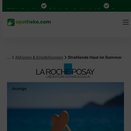
Mal in Deutschland
Online bei Ihrer Apotheke bestellen
Bequem zwischen A
...
Aktionen & Empfehlungen
Strahlende Haut im Sommer