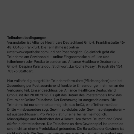
Teilnahmebedingungen
Veranstalter ist Alliance Healthcare Deutschland GmbH, Franklinstraße 46-
48, 60486 Frankfurt. Die Teilnahme ist online
unter www.apotheke.com und per Post möglich. So einfach geht die
Teilnahme am Gewinnspiel – online Eingabemaske ausfüllen und
teilnehmen oder Postkarte senden an: Alliance Healthcare Deutschland
GmbH, Despina Kalaitzidou, Stichwort „La Roche Posay“, Pragstraße 154,
70376 Stuttgart.
Nur vollständig ausgefüllte Teilnahmeformulare (Pflichtangaben) und bei
Zusendung per Post ausreichend frankierte Einsendungen nehmen an der
Verlosung teil. Einsendeschluss bei Alliance Healthcare Deutschland
GmbH, ist der 28.08.2026. Es gilt das Datum des Poststempels bzw. das
Datum der Online-Teilnahme. Der Rechtsweg ist ausgeschlossen. Die
Teilnahme ist nur unmittelbar möglich; das heißt, eine Teilnahme über
Dritte – insbesondere sog. Gewinnspielclubs oder Gewinnspielagenturen –
ist ausgeschlossen. Pro Person ist nur eine Teilnahme möglich.
Minderjährige und Mitarbeiter der Alliance Healthcare Deutschland GmbH
dürfen nicht teilnehmen. Die Teilnahme an dem Gewinnspiel ist kostenlos
und nicht an einem Produktkauf gebunden. Die Barablöse der Gewinne ist
nicht möglich. Die Gewinner werden aus allen Teilnehmern ausgelost und