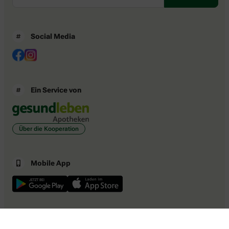
Social Media
Ein Service von
Über die Kooperation
Mobile App