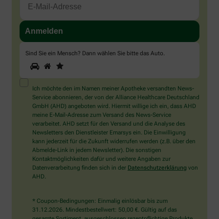
Sind Sie ein Mensch? Dann wählen Sie bitte
das Auto
.
1
2
3
Sind
Sie
ein
Mensch?
Ich möchte den im Namen meiner Apotheke versandten News-
Dann
Service abonnieren, der von der Alliance Healthcare Deutschland
wählen
GmbH (AHD) angeboten wird. Hiermit willige ich ein, dass AHD
Sie
meine E-Mail-Adresse zum Versand des News-Service
bitte
verarbeitet. AHD setzt für den Versand und die Analyse des
das
Newsletters den Dienstleister Emarsys ein. Die Einwilligung
Auto.
kann jederzeit für die Zukunft widerrufen werden (z.B. über den
Abmelde-Link in jedem Newsletter). Die sonstigen
Kontaktmöglichkeiten dafür und weitere Angaben zur
Datenverarbeitung finden sich in der
Datenschutzerklärung
von
AHD.
* Coupon-Bedingungen: Einmalig einlösbar bis zum
31.12.2026. Mindestbestellwert: 50,00 €. Gültig auf das
gesamte Sortiment, ausgeschlossen rezeptpflichtige Produkte.