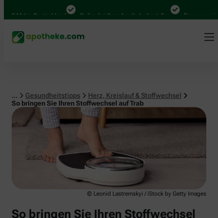
Herz, Kreislauf & Stoffwechsel
0 Mal in Deutschland
Online bei Ihrer Apotheke bestellen
Bequem zwischen
...
Gesundheitstipps
Herz, Kreislauf & Stoffwechsel
So bringen Sie Ihren Stoffwechsel auf Trab
© Leonid Lastremskyi / iStock by Getty Images
So bringen Sie Ihren Stoffwechsel