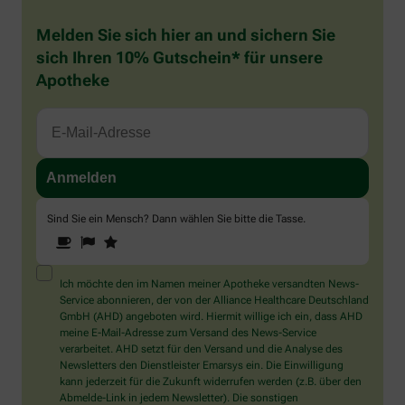
Melden Sie sich hier an und sichern Sie
sich Ihren 10% Gutschein* für unsere
Apotheke
Sind Sie ein Mensch? Dann wählen Sie bitte
die Tasse
.
1
2
3
Sind
Sie
ein
Mensch?
Ich möchte den im Namen meiner Apotheke versandten News-
Dann
Service abonnieren, der von der Alliance Healthcare Deutschland
wählen
GmbH (AHD) angeboten wird. Hiermit willige ich ein, dass AHD
Sie
meine E-Mail-Adresse zum Versand des News-Service
bitte
verarbeitet. AHD setzt für den Versand und die Analyse des
die
Newsletters den Dienstleister Emarsys ein. Die Einwilligung
Tasse.
kann jederzeit für die Zukunft widerrufen werden (z.B. über den
Abmelde-Link in jedem Newsletter). Die sonstigen