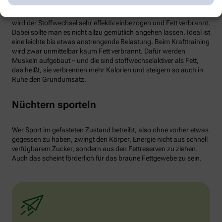
von weißen Fettzellen in braunes Fett begünstigen und dessen
Aktivität erhöhen. Ab circa 30 Minuten Joggen oder Radfahren
wird der Stoffwechsel sehr effektiv einbezogen und Fett verbrannt.
Dabei sollte man es nicht allzu gemütlich angehen lassen. Ideal ist
eine leichte bis etwas anstrengende Belastung. Beim Krafttraining
wird zwar unmittelbar kaum Fett verbrannt. Dafür werden
Muskeln aufgebaut – und die sind stoffwechselaktiver als Fett,
das heißt, sie verbrennen mehr Kalorien und steigern so auch in
Ruhe den Grundumsatz.
Nüchtern sporteln
Wer Sport im gefasteten Zustand betreibt, also ohne vorher etwas
gegessen zu haben, zwingt den Körper, Energie nicht aus schnell
verfügbarem Zucker, sondern aus den Fettreserven zu ziehen.
Auch das scheint förderlich für das braune Fettgewebe zu sein.