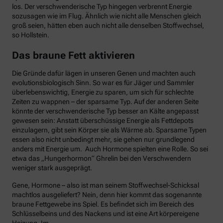
los. Der verschwenderische Typ hingegen verbrennt Energie
sozusagen wie im Flug. Ähnlich wie nicht alle Menschen gleich
groß seien, hätten eben auch nicht alle denselben Stoffwechsel,
so Hollstein.
Das braune Fett aktivieren
Die Gründe dafür lägen in unseren Genen und machten auch
evolutionsbiologisch Sinn. So war es für Jäger und Sammler
überlebenswichtig, Energie zu sparen, um sich für schlechte
Zeiten zu wappnen – der sparsame Typ. Auf der anderen Seite
könnte der verschwenderische Typ besser an Kälte angepasst
gewesen sein: Anstatt überschüssige Energie als Fettdepots
einzulagern, gibt sein Körper sie als Wärme ab. Sparsame Typen
essen also nicht unbedingt mehr, sie gehen nur grundlegend
anders mit Energie um. Auch Hormone spielten eine Rolle. So sei
etwa das „Hungerhormon“ Ghrelin bei den Verschwendern
weniger stark ausgeprägt.
Gene, Hormone – also ist man seinem Stoffwechsel-Schicksal
machtlos ausgeliefert? Nein, denn hier kommt das sogenannte
braune Fettgewebe ins Spiel. Es befindet sich im Bereich des
Schlüsselbeins und des Nackens und ist eine Art körpereigene