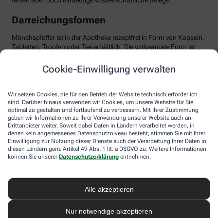
fehlen aber noch eindeutige wissenschaftliche Belege.
Darreichungsformen
Mönchspfeffer ist in der Apotheke rezeptfrei in Form von Kapseln,
Tabletten, Tropfen oder Tee erhältlich. Die wirksamste Form ist
das standardisierte Trockenextrakt, optimal dosiert mit etwa 20
mg pro Tag. Wichtig: Man sollte Geduld haben und das Präparat
Cookie-Einwilligung verwalten
mindestens über drei Menstruationszyklen einnehmen, bis sich
die positiven Effekte entfalten können. Mönchspfeffer ist in der
Regel gut verträglich. Dennoch sollten Sie die Anwendung ärztlich
Wir setzen Cookies, die für den Betrieb der Website technisch erforderlich
besprechen, besonders bei gleichzeitiger Einnahme von
sind. Darüber hinaus verwenden wir Cookies, um unsere Website für Sie
optimal zu gestalten und fortlaufend zu verbessern. Mit Ihrer Zustimmung
Medikamenten, die auf Dopamin-Rezeptoren wirken,
geben wir Informationen zu Ihrer Verwendung unserer Website auch an
beispielsweise bei psychischen Erkrankungen. Ebenso sollte
Drittanbieter weiter. Soweit dabei Daten in Ländern verarbeitet werden, in
Mönchspfeffer nicht in Schwangerschaft oder Stillzeit
denen kein angemessenes Datenschutzniveau besteht, stimmen Sie mit Ihrer
eingenommen werden, da er u.a. die Milchproduktion stören
Einwilligung zur Nutzung dieser Dienste auch der Verarbeitung Ihrer Daten in
kann.
diesen Ländern gem. Artikel 49 Abs. 1 lit. a DSGVO zu. Weitere Informationen
können Sie unserer
Datenschutzerklärung
entnehmen.
Alle akzeptieren
Nur notwendige akzeptieren