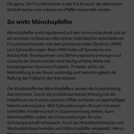
Übrigens: Die Früchte können in der Küche auch als alternativer
Scharfmacher zum schwarzen Pfeffer verwendet werden.
So wirkt Mönchspfeffer
Mönchspfeffer wirkt regulierend auf den Hormonhaushalt und ist
ein erwiesen wirksames alternatives Heilmittel bei verschiedenen
Frauenbeschwerden wie dem prämenstruellen Syndrom (PMS)
und Zyklusstörungen. Beim PMS treten oft Symptome wie
Reizbarkeit, Brustspannen und Stimmungsschwankungen auf.
Ursache der Beschwerden sind häufig erhöhte Werte des
körpereigenen Hormons Prolaktin. Prolaktin ist für die
Milchbildung in der Brust zuständig und hemmt zugleich die
Reifung der Follikel in den Eierstöcken.
Die Inhaltsstoffe des Mönchspfeffers senken die Ausschüttung
des Hormons. Durch die prolaktinsenkende Wirkung hat die
Heilpflanze auch einen positiven Effekt auf einen unregelmäßigen
Menstruationszyklus. Weil Zyklusstörungen oft auch mit einem
unerfüllten Kinderwunsch in Zusammenhang stehen, kann
Mönchspfeffer zudem die Voraussetzungen für eine
Schwangerschaft verbessern. Auch bei Periodenschmerzen und
Wechseljahrbeschwerden wird Mönchspfeffer eingesetzt. Hierzu