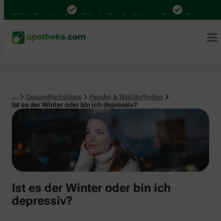
Psyche & Wohlbefinden
00 Mal in Deutschland
Online bei Ihrer Apotheke bestellen
Bequem zwische
...
Gesundheitstipps
Psyche & Wohlbefinden
Ist es der Winter oder bin ich depressiv?
Ist es der Winter oder bin ich
depressiv?