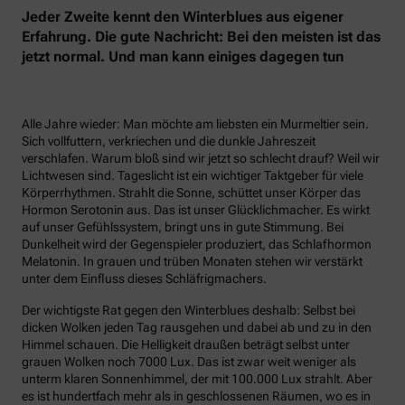
Jeder Zweite kennt den Winterblues aus eigener
Erfahrung. Die gute Nachricht: Bei den meisten ist das
jetzt normal. Und man kann einiges dagegen tun
Alle Jahre wieder: Man möchte am liebsten ein Murmeltier sein.
Sich vollfuttern, verkriechen und die dunkle Jahreszeit
verschlafen. Warum bloß sind wir jetzt so schlecht drauf? Weil wir
Lichtwesen sind. Tageslicht ist ein wichtiger Taktgeber für viele
Körperrhythmen. Strahlt die Sonne, schüttet unser Körper das
Hormon Serotonin aus. Das ist unser Glücklichmacher. Es wirkt
auf unser Gefühlssystem, bringt uns in gute Stimmung. Bei
Dunkelheit wird der Gegenspieler produziert, das Schlafhormon
Melatonin. In grauen und trüben Monaten stehen wir verstärkt
unter dem Einfluss dieses Schläfrigmachers.
Der wichtigste Rat gegen den Winterblues deshalb: Selbst bei
dicken Wolken jeden Tag rausgehen und dabei ab und zu in den
Himmel schauen. Die Helligkeit draußen beträgt selbst unter
grauen Wolken noch 7000 Lux. Das ist zwar weit weniger als
unterm klaren Sonnenhimmel, der mit 100.000 Lux strahlt. Aber
es ist hundertfach mehr als in geschlossenen Räumen, wo es in