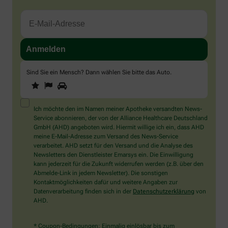
Sind Sie ein Mensch? Dann wählen Sie bitte
das Auto
.
1
2
3
Sind
Sie
ein
Mensch?
Ich möchte den im Namen meiner Apotheke versandten News-
Dann
Service abonnieren, der von der Alliance Healthcare Deutschland
wählen
GmbH (AHD) angeboten wird. Hiermit willige ich ein, dass AHD
Sie
meine E-Mail-Adresse zum Versand des News-Service
bitte
verarbeitet. AHD setzt für den Versand und die Analyse des
das
Newsletters den Dienstleister Emarsys ein. Die Einwilligung
Auto.
kann jederzeit für die Zukunft widerrufen werden (z.B. über den
Abmelde-Link in jedem Newsletter). Die sonstigen
Kontaktmöglichkeiten dafür und weitere Angaben zur
Datenverarbeitung finden sich in der
Datenschutzerklärung
von
AHD.
* Coupon-Bedingungen: Einmalig einlösbar bis zum