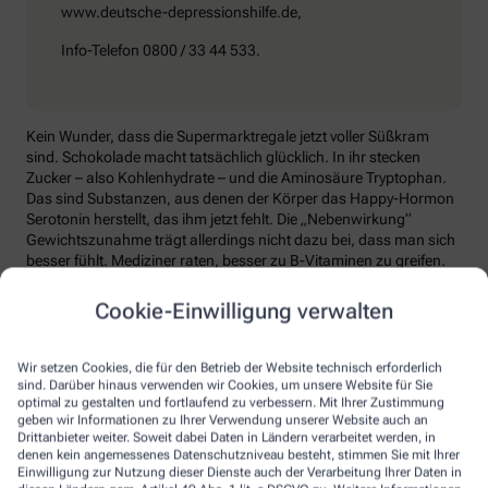
www.deutsche-depressionshilfe.de,
Info-Telefon 0800 / 33 44 533.
Kein Wunder, dass die Supermarktregale jetzt voller Süßkram
sind. Schokolade macht tatsächlich glücklich. In ihr stecken
Zucker – also Kohlenhydrate – und die Aminosäure Tryptophan.
Das sind Substanzen, aus denen der Körper das Happy-Hormon
Serotonin herstellt, das ihm jetzt fehlt. Die „Nebenwirkung“
Gewichtszunahme trägt allerdings nicht dazu bei, dass man sich
besser fühlt. Mediziner raten, besser zu B-Vitaminen zu greifen.
Die liefern unter anderem Baustoffe für Serotonin, fördern den
Energiestoffwechsel und unterstützen die Stressverarbeitung.
Cookie-Einwilligung verwalten
Kontraproduktiv beim Wintertief: sich einzuigeln und
zurückzuziehen. Im Gegenteil: Aktiv zu bleiben, mit Familie und
Wir setzen Cookies, die für den Betrieb der Website technisch erforderlich
Freunden etwas zu unternehmen, viel frische Luft zu tanken und
sind. Darüber hinaus verwenden wir Cookies, um unsere Website für Sie
sich zum Beispiel mit seinem Hobby intensiv zu beschäftigen, hebt
optimal zu gestalten und fortlaufend zu verbessern. Mit Ihrer Zustimmung
geben wir Informationen zu Ihrer Verwendung unserer Website auch an
die Laune. Dabei hilft, sich jeden Sonntag zu notieren, was man in
Drittanbieter weiter. Soweit dabei Daten in Ländern verarbeitet werden, in
der kommenden Woche Schönes machen will.
denen kein angemessenes Datenschutzniveau besteht, stimmen Sie mit Ihrer
Einwilligung zur Nutzung dieser Dienste auch der Verarbeitung Ihrer Daten in
Sommer-Feeling lässt sich auch zurückholen: mit anderen in