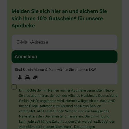
Melden Sie sich hier an und sichern Sie
sich Ihren 10% Gutschein* für unsere
Apotheke
Sind Sie ein Mensch? Dann wählen Sie bitte
den LKW
.
1
2
3
Sind
Sie
ein
Mensch?
Ich möchte den im Namen meiner Apotheke versandten News-
Dann
Service abonnieren, der von der Alliance Healthcare Deutschland
wählen
GmbH (AHD) angeboten wird. Hiermit willige ich ein, dass AHD
Sie
meine E-Mail-Adresse zum Versand des News-Service
bitte
verarbeitet. AHD setzt für den Versand und die Analyse des
den
Newsletters den Dienstleister Emarsys ein. Die Einwilligung
LKW.
kann jederzeit für die Zukunft widerrufen werden (z.B. über den
Abmelde-Link in jedem Newsletter). Die sonstigen