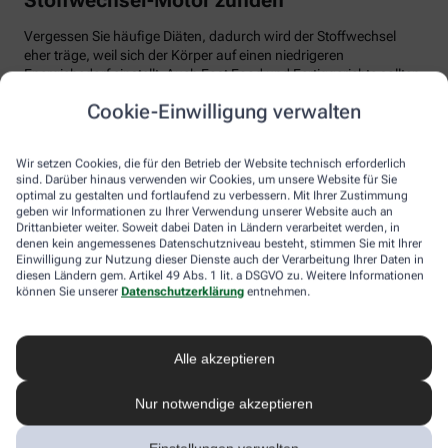
Vergessen Sie häufige Diäten, dadurch wird der Stoffwechsel
eher träge, weil sich der Körper auf einen niedrigeren
Energiebedarf einstellt. Auch Fast Food und Fertiggerichte sollten
vom Speiseplan gestrichen werden. Studien zeigen, dass der
Cookie-Einwilligung verwalten
Körper bei der Verarbeitung von hochverarbeiteten Lebensmitteln
weniger Energie benötigt als für unverarbeitete.
Wir setzen Cookies, die für den Betrieb der Website technisch erforderlich
Tim Hollstein rät zu einer proteinreichen Ernährung (Vorsicht bei
sind. Darüber hinaus verwenden wir Cookies, um unsere Website für Sie
Vorerkrankungen wie Nierenleiden!). Denn Proteine sind nicht nur
optimal zu gestalten und fortlaufend zu verbessern. Mit Ihrer Zustimmung
gut für den Muskelaufbau, der Körper benötigt auch viel Energie,
geben wir Informationen zu Ihrer Verwendung unserer Website auch an
um Eiweiß abzubauen. Das regt den Stoffwechsel an. Proteine
Drittanbieter weiter. Soweit dabei Daten in Ländern verarbeitet werden, in
stecken vor allem in magerem Fleisch, Fisch und Milchprodukten
denen kein angemessenes Datenschutzniveau besteht, stimmen Sie mit Ihrer
Einwilligung zur Nutzung dieser Dienste auch der Verarbeitung Ihrer Daten in
wie Quark und Skyr. Auch sogenannte thermogene Lebensmittel
diesen Ländern gem. Artikel 49 Abs. 1 lit. a DSGVO zu. Weitere Informationen
wie Chilis oder Ingwer können das braune Fettgewebe aktivieren
können Sie unserer
Datenschutzerklärung
entnehmen.
und den Energieverbrauch erhöhen.
In Bewegung kommen
Alle akzeptieren
Der richtige Mix macht’s
Nur notwendige akzeptieren
Ohne regelmäßige Bewegung purzeln die Pfunde meistens nicht.
Besonders Ausdauersport kann laut Forschern die Umwandlung