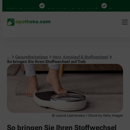
Herz, Kreislauf & Stoffwechsel
0 Mal in Deutschland
Online bei Ihrer Apotheke bestellen
Bequem zwischen 
...
Gesundheitstipps
Herz, Kreislauf & Stoffwechsel
So bringen Sie Ihren Stoffwechsel auf Trab
© Leonid Lastremskyi / iStock by Getty Images
So bringen Sie Ihren Stoffwechsel