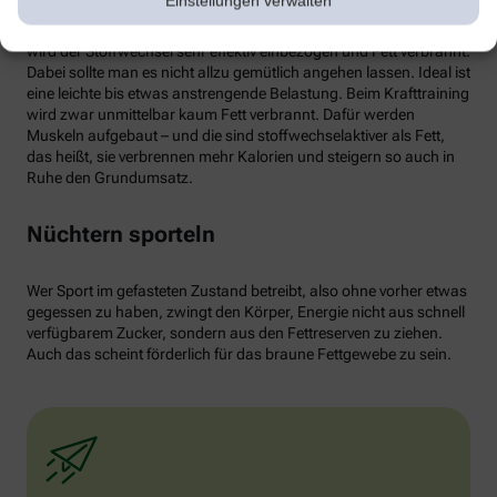
Einstellungen verwalten
von weißen Fettzellen in braunes Fett begünstigen und dessen
Aktivität erhöhen. Ab circa 30 Minuten Joggen oder Radfahren
wird der Stoffwechsel sehr effektiv einbezogen und Fett verbrannt.
Dabei sollte man es nicht allzu gemütlich angehen lassen. Ideal ist
eine leichte bis etwas anstrengende Belastung. Beim Krafttraining
wird zwar unmittelbar kaum Fett verbrannt. Dafür werden
Muskeln aufgebaut – und die sind stoffwechselaktiver als Fett,
das heißt, sie verbrennen mehr Kalorien und steigern so auch in
Ruhe den Grundumsatz.
Nüchtern sporteln
Wer Sport im gefasteten Zustand betreibt, also ohne vorher etwas
gegessen zu haben, zwingt den Körper, Energie nicht aus schnell
verfügbarem Zucker, sondern aus den Fettreserven zu ziehen.
Auch das scheint förderlich für das braune Fettgewebe zu sein.