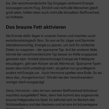
los. Der verschwenderische Typ hingegen verbrennt Energie
sozusagen wie im Flug. Ähnlich wie nicht alle Menschen gleich
groß seien, hätten eben auch nicht alle denselben Stoffwechsel,
so Hollstein.
Das braune Fett aktivieren
Die Gründe dafür lägen in unseren Genen und machten auch
evolutionsbiologisch Sinn. So war es für Jäger und Sammler
überlebenswichtig, Energie zu sparen, um sich für schlechte
Zeiten zu wappnen – der sparsame Typ. Auf der anderen Seite
könnte der verschwenderische Typ besser an Kälte angepasst
gewesen sein: Anstatt überschüssige Energie als Fettdepots
einzulagern, gibt sein Körper sie als Wärme ab. Sparsame Typen
essen also nicht unbedingt mehr, sie gehen nur grundlegend
anders mit Energie um. Auch Hormone spielten eine Rolle. So sei
etwa das „Hungerhormon“ Ghrelin bei den Verschwendern
weniger stark ausgeprägt.
Gene, Hormone – also ist man seinem Stoffwechsel-Schicksal
machtlos ausgeliefert? Nein, denn hier kommt das sogenannte
braune Fettgewebe ins Spiel. Es befindet sich im Bereich des
Schlüsselbeins und des Nackens und ist eine Art körpereigene