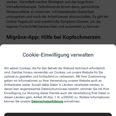
senken. Vermittelt werden Strategien aus der kognitiven
Verhaltenstherapie. Teilnehmende lernen etwa, persönliche
Stressauslöser zu erkennen, mit belastenden Gedanken
umzugehen und nach der Arbeit besser abzuschalten. Es gibt ein
Online-Tagebuch und wiederholte Symptom-Checks, um die
eigenen Fortschritte beobachten und auswerten zu können.
Migräne-App: Hilfe bei Kopfschmerzen
Schlaf, Ernährung, Bewegung, Stress … All das kann Einfluss auf
schmerzhafte Migräne-Attacken haben. Mit der Migräne-App der
Cookie-Einwilligung verwalten
renommierten Schmerzklinik Kiel lässt sich übersichtlich
festhalten, wann die Anfälle mit welchen Symptomen auftreten.
Das kann helfen, persönliche Muster zu erkennen und die
Wir setzen Cookies, die für den Betrieb der Website technisch erforderlich
Attacken besser zu behandeln, etwa durch den optimalen
sind. Darüber hinaus verwenden wir Cookies, um unsere Website für Sie
Einnahmezeitpunkt von Migräne-Medikamenten. Darüber hinaus
optimal zu gestalten und fortlaufend zu verbessern. Mit Ihrer Zustimmung
stellt die App viele nützliche Informationen zu Migräne bereit
geben wir Informationen zu Ihrer Verwendung unserer Website auch an
Drittanbieter weiter. Soweit dabei Daten in Ländern verarbeitet werden, in
sowie aktive Verfahren zur Entspannung und Stressbewältigung.
denen kein angemessenes Datenschutzniveau besteht, stimmen Sie mit Ihrer
Einwilligung zur Nutzung dieser Dienste auch der Verarbeitung Ihrer Daten in
Aimo gesund bewegt: Digitaler Personal
diesen Ländern gem. Artikel 49 Abs. 1 lit. a DSGVO zu. Weitere Informationen
Trainer
können Sie unserer
Datenschutzerklärung
entnehmen.
Trainings-Apps gibt es viele. Diese hier ist anders. Kern des