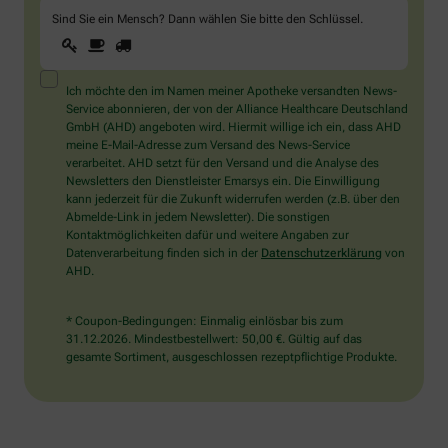
Sind Sie ein Mensch? Dann wählen Sie bitte
den Schlüssel
.
1
2
3
Sind
Sie
ein
Mensch?
Ich möchte den im Namen meiner Apotheke versandten News-
Dann
Service abonnieren, der von der Alliance Healthcare Deutschland
wählen
GmbH (AHD) angeboten wird. Hiermit willige ich ein, dass AHD
Sie
meine E-Mail-Adresse zum Versand des News-Service
bitte
verarbeitet. AHD setzt für den Versand und die Analyse des
den
Newsletters den Dienstleister Emarsys ein. Die Einwilligung
Schlüssel.
kann jederzeit für die Zukunft widerrufen werden (z.B. über den
Abmelde-Link in jedem Newsletter). Die sonstigen
Kontaktmöglichkeiten dafür und weitere Angaben zur
Datenverarbeitung finden sich in der
Datenschutzerklärung
von
AHD.
* Coupon-Bedingungen: Einmalig einlösbar bis zum
31.12.2026. Mindestbestellwert: 50,00 €. Gültig auf das
gesamte Sortiment, ausgeschlossen rezeptpflichtige Produkte.