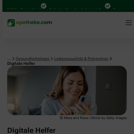
Lebensqualität & Prävention
00 Mal in Deutschland
Online bei Ihrer Apotheke bestellen
Bequem zwische
...
Gesundheitstipps
Lebensqualität & Prävention
Digitale Helfer
© Maca and Naca / iStock by Getty Images
Digitale Helfer