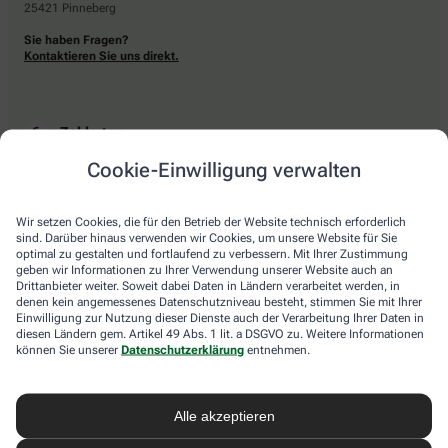
25421 Pinneberg
Sie haben Fragen?
Kontaktieren Sie uns direkt.
Zahlarten
Cookie-Einwilligung verwalten
Bar oder mit einer anderen akzeptierten Zahlungsart Ihrer Apotheke vor Ort.
Wir setzen Cookies, die für den Betrieb der Website technisch erforderlich
sind. Darüber hinaus verwenden wir Cookies, um unsere Website für Sie
Lieferarten
optimal zu gestalten und fortlaufend zu verbessern. Mit Ihrer Zustimmung
geben wir Informationen zu Ihrer Verwendung unserer Website auch an
Drittanbieter weiter. Soweit dabei Daten in Ländern verarbeitet werden, in
Abholung in der Apotheke
denen kein angemessenes Datenschutzniveau besteht, stimmen Sie mit Ihrer
Botendienstlieferung
Einwilligung zur Nutzung dieser Dienste auch der Verarbeitung Ihrer Daten in
diesen Ländern gem. Artikel 49 Abs. 1 lit. a DSGVO zu. Weitere Informationen
können Sie unserer
Datenschutzerklärung
entnehmen.
apotheke.com Informationen
Alle akzeptieren
Newsletter