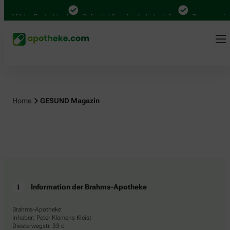
000 Mal in Deutschland
Online bei Ihrer Apotheke bestellen
Bequem zwisch
Home
GESUND Magazin
Information der Brahms-Apotheke
Brahms-Apotheke
Inhaber: Peter Klemens Kleist
Diesterwegstr. 33 c