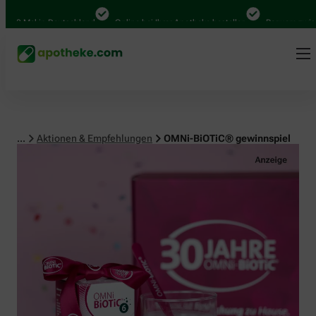
 Mal in Deutschland
Online bei Ihrer Apotheke bestellen
Bequem zwischen 
...
Aktionen & Empfehlungen
OMNi-BiOTiC® gewinnspiel