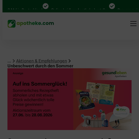
0 Mal in Deutschland
Online bei Ihrer Apotheke bestellen
Bequem zwischen
...
Aktionen & Empfehlungen
Unbeschwert durch den Sommer