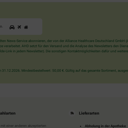
1
2
3
Sind
to
.
Sie
ein
Mensch?
en News-Service abonnieren, der von der Alliance Healthcare Deutschland GmbH (AH
Dann
verarbeitet. AHD setzt für den Versand und die Analyse des Newsletters den Dienstle
wählen
de-Link in jedem Newsletter). Die sonstigen Kontaktmöglichkeiten dafür und weitere
Sie
bitte
das
31.12.2026. Mindestbestellwert: 50,00 €. Gültig auf das gesamte Sortiment, ausges
Auto.
ahlarten
Lieferarten
 mit einer anderen akzeptierten
Abholung in der Apotheke