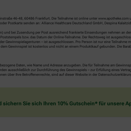
linstraße 46-48, 60486 Frankfurt. Die Teilnahme ist online unter www.apotheke.com 
der Postkarte senden an: Alliance Healthcare Deutschland GmbH, Despina Kalaitzidou
en) und bei Zusendung per Post ausreichend frankierte Einsendungen nehmen an der V
Poststempels bzw. das Datum der Online-Teilnahme. Der Rechtsweg ist ausgeschlossen
er Gewinnspielagenturen – ist ausgeschlossen. Pro Person ist nur eine Teilnahme mö
dem Gewinnspiel ist kostenlos und nicht an einem Produktkauf gebunden. Die Barab
ezogene Daten, wie Name und Adresse anzugeben. Die für Teilnahme am Gewinnspiel 
n ausschließlich zur Durchführung des Gewinnspiels – zur Erfüllung eines Vertrages
nen über Ihre Betroffenenrechte, sind auf dieser Website in der Datenschutzerklärun
d sichern Sie sich Ihren 10% Gutschein* für unsere 