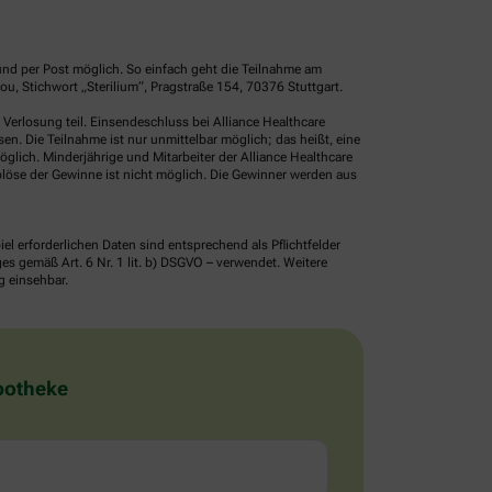
und per Post möglich. So einfach geht die Teilnahme am
, Stichwort „Sterilium“, Pragstraße 154, 70376 Stuttgart.
erlosung teil. Einsendeschluss bei Alliance Healthcare
. Die Teilnahme ist nur unmittelbar möglich; das heißt, eine
glich. Minderjährige und Mitarbeiter der Alliance Healthcare
löse der Gewinne ist nicht möglich. Die Gewinner werden aus
erforderlichen Daten sind entsprechend als Pflichtfelder
 gemäß Art. 6 Nr. 1 lit. b) DSGVO – verwendet. Weitere
g einsehbar.
Apotheke