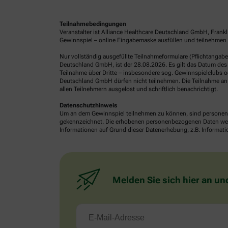
Teilnahmebedingungen
Veranstalter ist Alliance Healthcare Deutschland GmbH, Frank
Gewinnspiel – online Eingabemaske ausfüllen und teilnehmen o
Nur vollständig ausgefüllte Teilnahmeformulare (Pflichtangab
Deutschland GmbH, ist der 28.08.2026. Es gilt das Datum des 
Teilnahme über Dritte – insbesondere sog. Gewinnspielclubs od
Deutschland GmbH dürfen nicht teilnehmen. Die Teilnahme an 
allen Teilnehmern ausgelost und schriftlich benachrichtigt.
Datenschutzhinweis
Um an dem Gewinnspiel teilnehmen zu können, sind personenb
gekennzeichnet. Die erhobenen personenbezogenen Daten werde
Informationen auf Grund dieser Datenerhebung, z.B. Informatio
Melden Sie sich hier an un