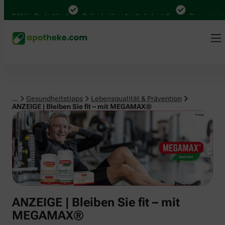
Lebensqualität & Prävention
Mal in Deutschland
Online bei Ihrer Apotheke bestellen
Bequem zwischen A
...
Gesundheitstipps
Lebensqualität & Prävention
ANZEIGE | Bleiben Sie fit – mit MEGAMAX®
ANZEIGE | Bleiben Sie fit – mit
MEGAMAX®