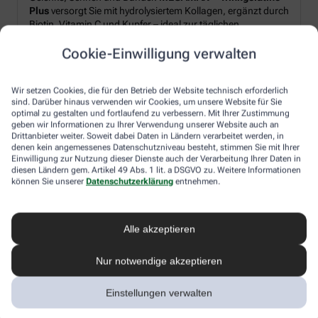
Plus
versorgt Sie mit hydrolysiertem Kollagen, ergänzt durch
Biotin, Vitamin C und Kupfer – ideal zur täglichen
Unterstützung von Strukturproteinen im Körper.*
Cookie-Einwilligung verwalten
Produkt‑Highlights:
Wir setzen Cookies, die für den Betrieb der Website technisch erforderlich
sind. Darüber hinaus verwenden wir Cookies, um unsere Website für Sie
Hydrolysiertes Kollagen plus Biotin, Vitamin C und Kupfer
optimal zu gestalten und fortlaufend zu verbessern. Mit Ihrer Zustimmung
geben wir Informationen zu Ihrer Verwendung unserer Website auch an
Pulverform – leicht löslich, frischer Orangen-Geschmack
Drittanbieter weiter. Soweit dabei Daten in Ländern verarbeitet werden, in
Schnell angerührt: morgens oder nach dem Sport
denen kein angemessenes Datenschutzniveau besteht, stimmen Sie mit Ihrer
Einwilligung zur Nutzung dieser Dienste auch der Verarbeitung Ihrer Daten in
diesen Ländern gem. Artikel 49 Abs. 1 lit. a DSGVO zu. Weitere Informationen
können Sie unserer
Datenschutzerklärung
entnehmen.
Ihr Genussmoment:
Rühren Sie 2× täglich je 10 g Pulver in Wasser ein – für einen
erfrischendes Getränk, unkompliziert und flexibel in den
Alle akzeptieren
Alltag integrierbar.
Nur notwendige akzeptieren
*Zugelassene gesundheitsbezogene Aussagen gemäß
Einstellungen verwalten
EU-Verordnung (EG) Nr. 1924/2006: