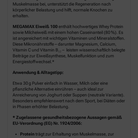
Muskelmasse bei, unterstützt die Regeneration nach
körperlicher Belastung und hilft, normale Knochen zu
erhalten.
MEGAMAX Eiweiß 100
enthält hochwertiges Whey Protein
sowie Milcheiweiß mit einem hohen Caseinanteil (80 %). Es
ist angereichert mit wichtigen Vitaminen und Mineralstoffen.
Diese Mikronährstoffe – darunter Magnesium, Calcium,
Vitamin C und Vitamin B₁₂ – leisten wissenschaftlich belegte
Beiträge zur Eiweißsynthese, Muskelfunktion und zum
Energiestoffwechsel.*
Anwendung & Alltagstipp:
Etwa 30 g Pulver einfach in Wasser, Milch oder eine
pflanzliche Alternative einrühren – auch ideal zur
Anreicherung von Joghurt oder Suppen (neutrale Variante).
Besonders empfehlenswert nach dem Sport, bei Diäten oder
in Phasen erhöhter Belastung.
* Zugelassene gesundheitsbezogene Aussagen gemäß
EU-Verordnung (EG) Nr. 1924/2006:
Protein
trägt zur Erhaltung von Muskelmasse, zur