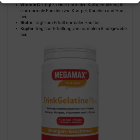
Vitamin C
: trägt zu einer normalen Kollagenbildung für
eine normale Funktion von Knorpel, Knochen und Haut
bei.
Biotin
: trägt zum Erhalt normaler Haut bei.
Kupfer
: trägt zur Erhaltung von normalem Bindegewebe
bei.