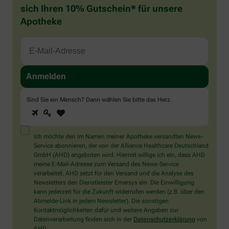
sich Ihren 10% Gutschein* für unsere
Apotheke
Sind Sie ein Mensch? Dann wählen Sie bitte
das Herz
.
1
2
3
Sind
Sie
ein
Mensch?
Ich möchte den im Namen meiner Apotheke versandten News-
Dann
Service abonnieren, der von der Alliance Healthcare Deutschland
wählen
GmbH (AHD) angeboten wird. Hiermit willige ich ein, dass AHD
Sie
meine E-Mail-Adresse zum Versand des News-Service
bitte
verarbeitet. AHD setzt für den Versand und die Analyse des
das
Newsletters den Dienstleister Emarsys ein. Die Einwilligung
Herz.
kann jederzeit für die Zukunft widerrufen werden (z.B. über den
Abmelde-Link in jedem Newsletter). Die sonstigen
Kontaktmöglichkeiten dafür und weitere Angaben zur
Datenverarbeitung finden sich in der
Datenschutzerklärung
von
AHD.