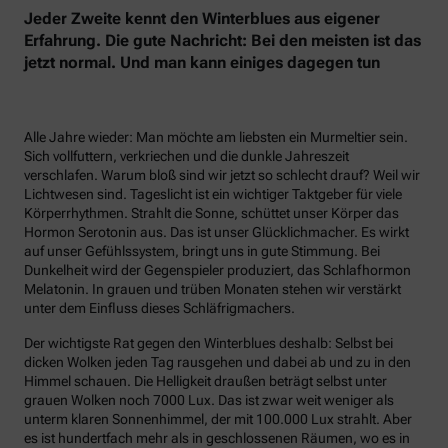
Jeder Zweite kennt den Winterblues aus eigener
Erfahrung. Die gute Nachricht: Bei den meisten ist das
jetzt normal. Und man kann einiges dagegen tun
Alle Jahre wieder: Man möchte am liebsten ein Murmeltier sein.
Sich vollfuttern, verkriechen und die dunkle Jahreszeit
verschlafen. Warum bloß sind wir jetzt so schlecht drauf? Weil wir
Lichtwesen sind. Tageslicht ist ein wichtiger Taktgeber für viele
Körperrhythmen. Strahlt die Sonne, schüttet unser Körper das
Hormon Serotonin aus. Das ist unser Glücklichmacher. Es wirkt
auf unser Gefühlssystem, bringt uns in gute Stimmung. Bei
Dunkelheit wird der Gegenspieler produziert, das Schlafhormon
Melatonin. In grauen und trüben Monaten stehen wir verstärkt
unter dem Einfluss dieses Schläfrigmachers.
Der wichtigste Rat gegen den Winterblues deshalb: Selbst bei
dicken Wolken jeden Tag rausgehen und dabei ab und zu in den
Himmel schauen. Die Helligkeit draußen beträgt selbst unter
grauen Wolken noch 7000 Lux. Das ist zwar weit weniger als
unterm klaren Sonnenhimmel, der mit 100.000 Lux strahlt. Aber
es ist hundertfach mehr als in geschlossenen Räumen, wo es in