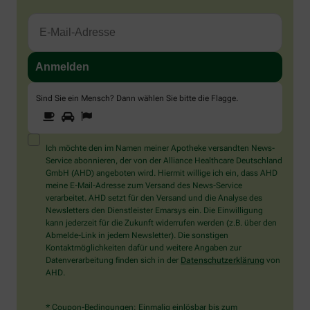
Sind Sie ein Mensch? Dann wählen Sie bitte
die Flagge
.
1
2
3
Sind
Sie
ein
Mensch?
Ich möchte den im Namen meiner Apotheke versandten News-
Dann
Service abonnieren, der von der Alliance Healthcare Deutschland
wählen
GmbH (AHD) angeboten wird. Hiermit willige ich ein, dass AHD
Sie
meine E-Mail-Adresse zum Versand des News-Service
bitte
verarbeitet. AHD setzt für den Versand und die Analyse des
die
Newsletters den Dienstleister Emarsys ein. Die Einwilligung
Flagge.
kann jederzeit für die Zukunft widerrufen werden (z.B. über den
Abmelde-Link in jedem Newsletter). Die sonstigen
Kontaktmöglichkeiten dafür und weitere Angaben zur
Datenverarbeitung finden sich in der
Datenschutzerklärung
von
AHD.
* Coupon-Bedingungen: Einmalig einlösbar bis zum