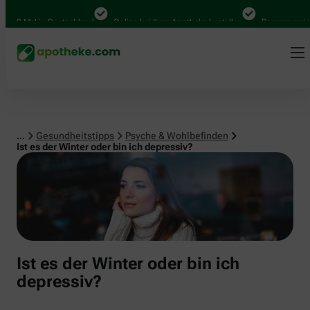
Psyche & Wohlbefinden
00 Mal in Deutschland
Online bei Ihrer Apotheke bestellen
Bequem zwischen
...
Gesundheitstipps
Psyche & Wohlbefinden
Ist es der Winter oder bin ich depressiv?
Ist es der Winter oder bin ich
depressiv?