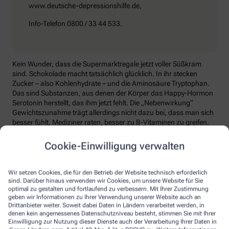
www.deutsche-depressionshilfe.de,
Info-Telefon 0800 / 33 44 533.
Kein Wunder, dass die Supermarktregale jetzt voller Süßkram
sind. Schokolade macht tatsächlich glücklich. In ihr stecken
Zucker – also Kohlenhydrate – und die Aminosäure Tryptophan.
Das sind Substanzen, aus denen der Körper das Happy-Hormon
Serotonin herstellt, das ihm jetzt fehlt. Die „Nebenwirkung“
Gewichtszunahme trägt allerdings nicht dazu bei, dass man sich
besser fühlt. Mediziner raten, besser zu B-Vitaminen zu greifen.
Die liefern unter anderem Baustoffe für Serotonin, fördern den
Energiestoffwechsel und unterstützen die Stressverarbeitung.
Cookie-Einwilligung verwalten
Kontraproduktiv beim Wintertief: sich einzuigeln und
zurückzuziehen. Im Gegenteil: Aktiv zu bleiben, mit Familie und
Wir setzen Cookies, die für den Betrieb der Website technisch erforderlich
Freunden etwas zu unternehmen, viel frische Luft zu tanken und
sind. Darüber hinaus verwenden wir Cookies, um unsere Website für Sie
sich zum Beispiel mit seinem Hobby intensiv zu beschäftigen, hebt
optimal zu gestalten und fortlaufend zu verbessern. Mit Ihrer Zustimmung
geben wir Informationen zu Ihrer Verwendung unserer Website auch an
die Laune. Dabei hilft, sich jeden Sonntag zu notieren, was man in
Drittanbieter weiter. Soweit dabei Daten in Ländern verarbeitet werden, in
der kommenden Woche Schönes machen will.
denen kein angemessenes Datenschutzniveau besteht, stimmen Sie mit Ihrer
Einwilligung zur Nutzung dieser Dienste auch der Verarbeitung Ihrer Daten in
Sommer-Feeling lässt sich auch zurückholen: mit anderen in