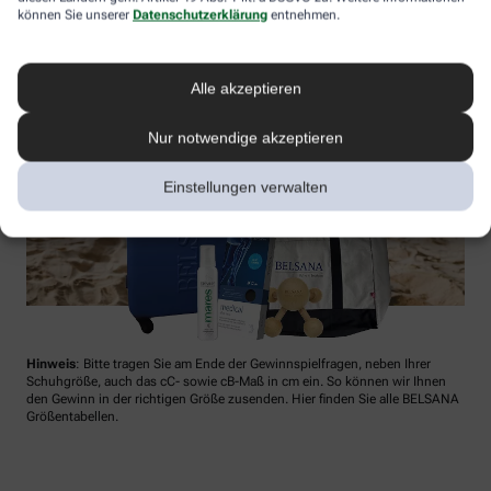
können Sie unserer
Datenschutzerklärung
entnehmen.
Alle akzeptieren
Nur notwendige akzeptieren
Einstellungen verwalten
Hinweis
: Bitte tragen Sie am Ende der Gewinnspielfragen, neben Ihrer
Schuhgröße, auch das cC- sowie cB-Maß in cm ein. So können wir Ihnen
den Gewinn in der richtigen Größe zusenden. Hier finden Sie alle BELSANA
Größentabellen.