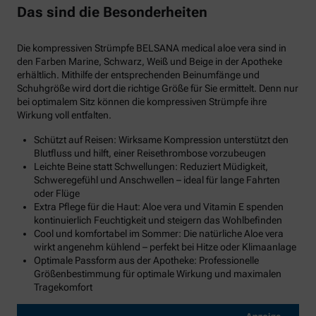
Das sind die Besonderheiten
Die kompressiven Strümpfe BELSANA medical aloe vera sind in
den Farben Marine, Schwarz, Weiß und Beige in der Apotheke
erhältlich. Mithilfe der entsprechenden Beinumfänge und
Schuhgröße wird dort die richtige Größe für Sie ermittelt. Denn nur
bei optimalem Sitz können die kompressiven Strümpfe ihre
Wirkung voll entfalten.
Schützt auf Reisen: Wirksame Kompression unterstützt den
Blutfluss und hilft, einer Reisethrombose vorzubeugen
Leichte Beine statt Schwellungen: Reduziert Müdigkeit,
Schweregefühl und Anschwellen – ideal für lange Fahrten
oder Flüge
Extra Pflege für die Haut: Aloe vera und Vitamin E spenden
kontinuierlich Feuchtigkeit und steigern das Wohlbefinden
Cool und komfortabel im Sommer: Die natürliche Aloe vera
wirkt angenehm kühlend – perfekt bei Hitze oder Klimaanlage
Optimale Passform aus der Apotheke: Professionelle
Größenbestimmung für optimale Wirkung und maximalen
Tragekomfort