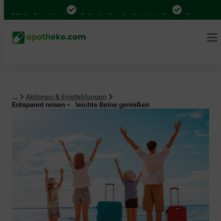
al in Deutschland
Online bei Ihrer Apotheke bestellen
Bequem zwischen Ab
...
Aktionen & Empfehlungen
Entspannt reisen – leichte Beine genießen