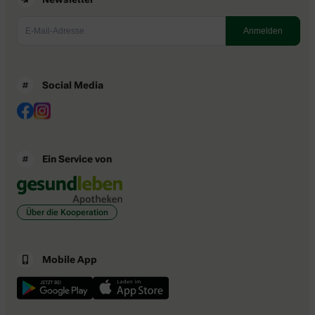
Social Media
Ein Service von
Über die Kooperation
Mobile App