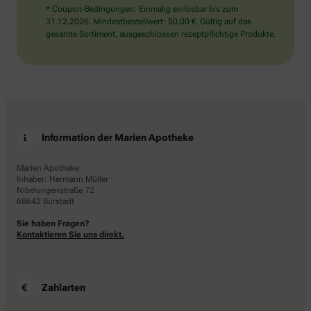
* Coupon-Bedingungen: Einmalig einlösbar bis zum
31.12.2026. Mindestbestellwert: 50,00 €. Gültig auf das
gesamte Sortiment, ausgeschlossen rezeptpflichtige Produkte.
Information der Marien Apotheke
Marien Apotheke
Inhaber: Hermann Müller
Nibelungenstraße 72
68642 Bürstadt
Sie haben Fragen?
Kontaktieren Sie uns direkt.
Zahlarten