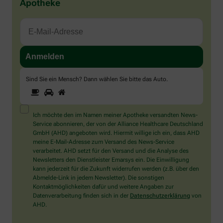
Apotheke
Sind Sie ein Mensch? Dann wählen Sie bitte
das Auto
.
1
2
3
Sind
Sie
ein
Mensch?
Ich möchte den im Namen meiner Apotheke versandten News-
Dann
Service abonnieren, der von der Alliance Healthcare Deutschland
wählen
GmbH (AHD) angeboten wird. Hiermit willige ich ein, dass AHD
Sie
meine E-Mail-Adresse zum Versand des News-Service
bitte
verarbeitet. AHD setzt für den Versand und die Analyse des
das
Newsletters den Dienstleister Emarsys ein. Die Einwilligung
Auto.
kann jederzeit für die Zukunft widerrufen werden (z.B. über den
Abmelde-Link in jedem Newsletter). Die sonstigen
Kontaktmöglichkeiten dafür und weitere Angaben zur
Datenverarbeitung finden sich in der
Datenschutzerklärung
von
AHD.