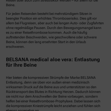
Reisen aber auch zum Stressfaktor werden – vor allem für die
Beine.
Für jeden Reisenden besteht bei mehrstündigem Sitzen in
beengter Position ein erhöhtes Thromboserisiko. Dies gilt vor
allem bei Flugreisen, aber auch bei langen Auto- oder Zugfahrten
ohne regelmäßige Pausen. Durch den Bewegungsmangel kann
es zu einer Reisethrombose kommen. Auch die häufig
auftretenden Beschwerden, wie geschwollene oder schwere
Beine, können den lang ersehnten Start in den Urlaub
erschweren.
BELSANA medical aloe vera: Entlastung
für Ihre Beine
Hier bieten die kompressiven Strümpfe der Marke BELSANA
Entlastung, denn sie üben von außen einen medizinisch
wirksamen Druck auf die Beine aus und unterstützen so den
Rücktransport des Blutes in Richtung Herzen. Dadurch können
sie nicht nur dem Anschwellen der Beine vorbeugen, sondern
helfen bei einer Reisethrombose-Prophylaxe. Dabei lassen sich
die kompressiven Kniestrümpfe leicht anziehen und fühlen sich
ebenso angenehm an.