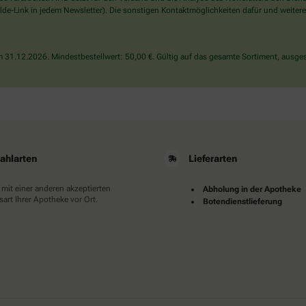
wählen
de-Link in jedem Newsletter). Die sonstigen Kontaktmöglichkeiten dafür und weitere
Sie
bitte
das
31.12.2026. Mindestbestellwert: 50,00 €. Gültig auf das gesamte Sortiment, ausges
Auto.
ahlarten
Lieferarten
 mit einer anderen akzeptierten
Abholung in der Apotheke
art Ihrer Apotheke vor Ort.
Botendienstlieferung