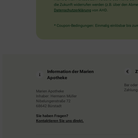
die Zukunft widerrufen werden (z.B. über den Abmel
Datenschutzerklärung
von AHD.
* Coupon-Bedingungen: Einmalig einlösbar bis zum 
Information der Marien
Z
Apotheke
Bar oder
Zahlungs
Marien Apotheke
Inhaber: Hermann Müller
Nibelungenstraße 72
68642 Bürstadt
Sie haben Fragen?
Kontaktieren Sie uns direkt.