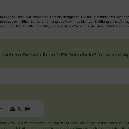
ezogene Daten, wie Name und Adresse anzugeben. Die für Teilnahme am Gewinnspiel 
n ausschließlich zur Durchführung des Gewinnspiels – zur Erfüllung eines Vertrages
nen über Ihre Betroffenenrechte, sind auf dieser Website in der Datenschutzerklärun
d sichern Sie sich Ihren 10% Gutschein* für unsere 
1
2
3
Sind
to
.
Sie
ein
Mensch?
en News-Service abonnieren, der von der Alliance Healthcare Deutschland GmbH (AH
Dann
verarbeitet. AHD setzt für den Versand und die Analyse des Newsletters den Dienstle