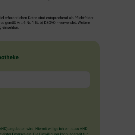
erforderlichen Daten sind entsprechend als Pflichtfelder
 gemäß Art. 6 Nr. 1 lit. b) DSGVO – verwendet. Weitere
g einsehbar.
Apotheke
D) angeboten wird. Hiermit willige ich ein, dass AHD
ister Emarsys ein. Die Einwilligung kann jederzeit für