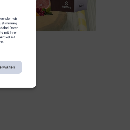
erwenden wir
 Zustimmung
 dabei Daten
e mit Ihrer
Artikel 49
en.
erwalten