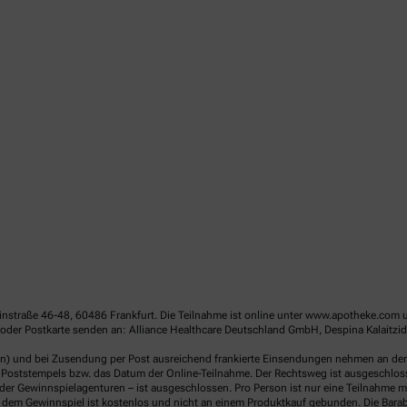
linstraße 46-48, 60486 Frankfurt. Die Teilnahme ist online unter www.apotheke.com 
der Postkarte senden an: Alliance Healthcare Deutschland GmbH, Despina Kalaitzido
en) und bei Zusendung per Post ausreichend frankierte Einsendungen nehmen an der V
Poststempels bzw. das Datum der Online-Teilnahme. Der Rechtsweg ist ausgeschlossen
er Gewinnspielagenturen – ist ausgeschlossen. Pro Person ist nur eine Teilnahme mö
dem Gewinnspiel ist kostenlos und nicht an einem Produktkauf gebunden. Die Barab