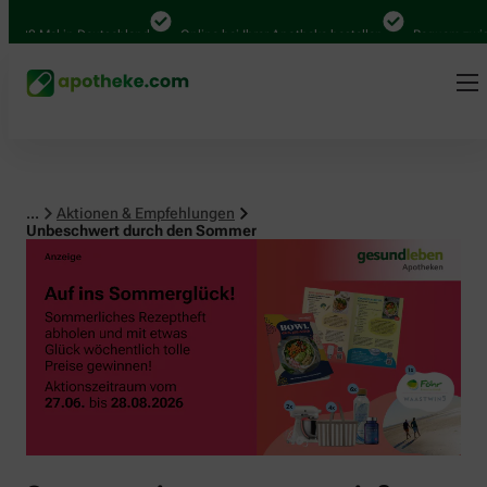
0 Mal in Deutschland
Online bei Ihrer Apotheke bestellen
Bequem zwischen
...
Aktionen & Empfehlungen
Unbeschwert durch den Sommer