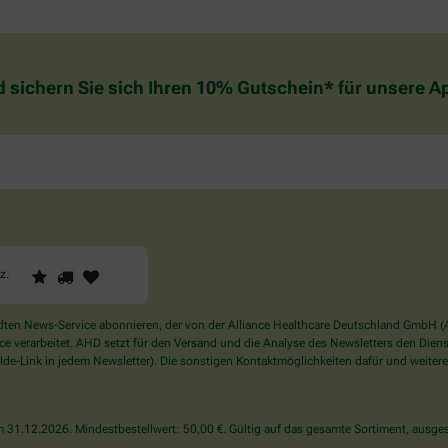
d sichern Sie sich Ihren 10% Gutschein* für unsere 
1
2
3
Sind
rz
.
Sie
ein
Mensch?
en News-Service abonnieren, der von der Alliance Healthcare Deutschland GmbH (AH
Dann
verarbeitet. AHD setzt für den Versand und die Analyse des Newsletters den Dienstle
wählen
de-Link in jedem Newsletter). Die sonstigen Kontaktmöglichkeiten dafür und weitere
Sie
bitte
das
31.12.2026. Mindestbestellwert: 50,00 €. Gültig auf das gesamte Sortiment, ausges
Herz.