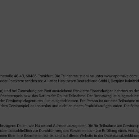
linstraße 46-48, 60486 Frankfurt. Die Teilnahme ist online unter www.apotheke.com 
oder Postkarte senden an: Alliance Healthcare Deutschland GmbH, Despina Kalaitzid
en) und bei Zusendung per Post ausreichend frankierte Einsendungen nehmen an der V
Poststempels bzw. das Datum der Online-Teilnahme. Der Rechtsweg ist ausgeschlossen
er Gewinnspielagenturen – ist ausgeschlossen. Pro Person ist nur eine Teilnahme mö
dem Gewinnspiel ist kostenlos und nicht an einem Produktkauf gebunden. Die Barab
ezogene Daten, wie Name und Adresse anzugeben. Die für Teilnahme am Gewinnspiel 
n ausschließlich zur Durchführung des Gewinnspiels – zur Erfüllung eines Vertrages
nen über Ihre Betroffenenrechte, sind auf dieser Website in der Datenschutzerklärun