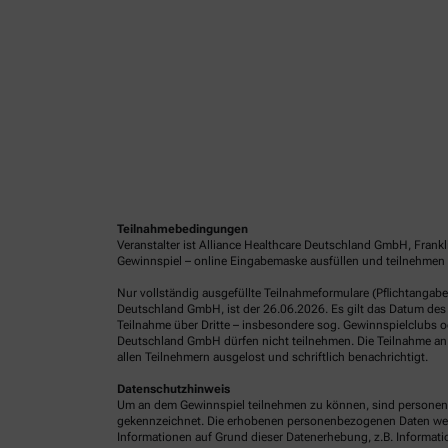
Teilnahmebedingungen
Veranstalter ist Alliance Healthcare Deutschland GmbH, Frank
Gewinnspiel – online Eingabemaske ausfüllen und teilnehmen 
Nur vollständig ausgefüllte Teilnahmeformulare (Pflichtangab
Deutschland GmbH, ist der 26.06.2026. Es gilt das Datum des 
Teilnahme über Dritte – insbesondere sog. Gewinnspielclubs od
Deutschland GmbH dürfen nicht teilnehmen. Die Teilnahme an 
allen Teilnehmern ausgelost und schriftlich benachrichtigt.
Datenschutzhinweis
Um an dem Gewinnspiel teilnehmen zu können, sind personenb
gekennzeichnet. Die erhobenen personenbezogenen Daten werde
Informationen auf Grund dieser Datenerhebung, z.B. Informatio