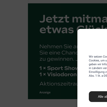
Wir setzen Coo
Cookies, um u
geben wir Inf
in Ländern ve
Einwilligung z
Abs. 1 lit. a
Alle a