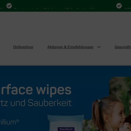
Bequem zwischen Abholung und Botendienst wählen
4.000 Mal 
Onlineshop
Aktionen & Empfehlungen
Gesundhe
rface wipes Gewinnspiel von Paul Hartmann