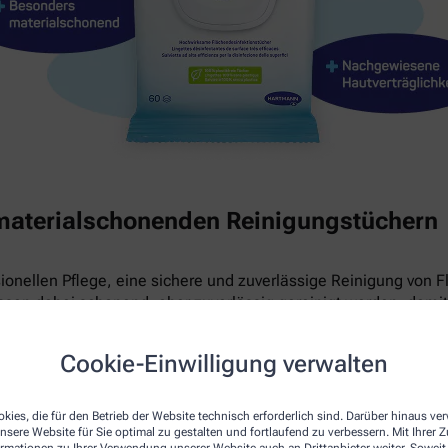
materialschonenden Reinigungstüchern
sionellen Pflege, eine sichere und zuverlässige Reinigung von F
en dabei schonend, aber zuverlässig gereinigt werden, damit 
e schnell wirksamen Sterillium® surface wipes entwickelt – geg
Cookie-Einwilligung verwalten
kies, die für den Betrieb der Website technisch erforderlich sind. Darüber hinaus v
nsere Website für Sie optimal zu gestalten und fortlaufend zu verbessern. Mit Ihrer
ormationen zu Ihrer Verwendung unserer Website auch an Drittanbieter weiter. Soweit