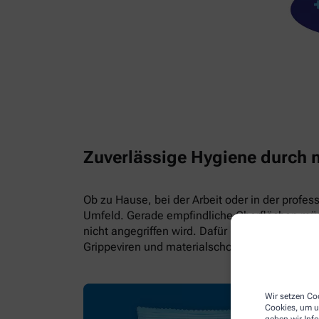
Zuverlässige Hygiene durch 
Ob zu Hause, bei der Arbeit oder in der profes
Umfeld. Gerade empfindliche Oberflächen müss
nicht angegriffen wird. Dafür hat Hartmann di
Grippeviren und materialschonend.
Wir setzen Coo
Cookies, um u
geben wir Inf