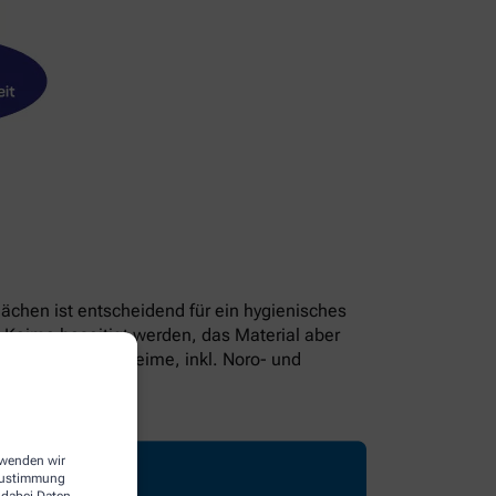
lächen ist entscheidend für ein hygienisches
Keime beseitigt werden, das Material aber
en 99,99% aller Keime, inkl. Noro- und
erwenden wir
 Zustimmung
 dabei Daten