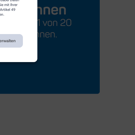
e mit Ihrer
Artikel 49
en.
erwalten