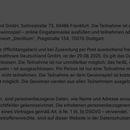
land GmbH, Solmsstraße 73, 60486 Frankfurt. Die Teilnahme is
winnspiel – online Eingabemaske ausfüllen und teilnehmen ode
ort „Sterillium“, Pragstraße 154, 70376 Stuttgart.
re (Pflichtangaben) und bei Zusendung per Post ausreichend f
 Healthcare Deutschland GmbH, ist der 29.08.2025. Es gilt das
ossen. Die Teilnahme ist nur unmittelbar möglich; das heißt, 
en – ist ausgeschlossen. Pro Person ist nur eine Teilnahme mö
nicht teilnehmen. Die Teilnahme an dem Gewinnspiel ist kost
 möglich. Die Gewinner werden aus allen Teilnehmern ausgelost
, sind personenbezogene Daten, wie Name und Adresse anzug
flichtfelder gekennzeichnet. Die erhobenen personenbezogenen
 eines Vertrages gemäß Art. 6 Nr. 1 lit. b) DSGVO – verwendet.
etroffenenrechte, sind auf dieser Website in der Datenschutze