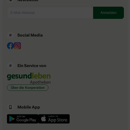
Social Media
Ein Service von
Über die Kooperation
Mobile App