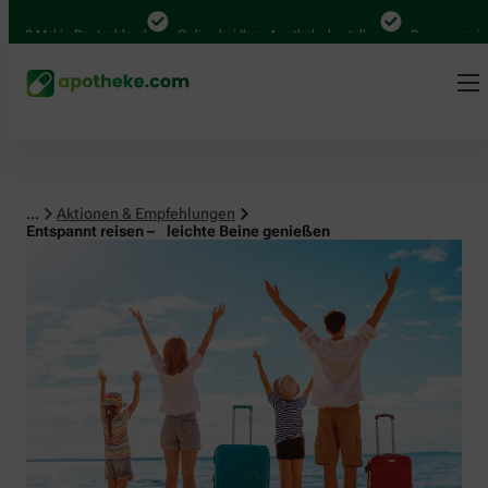
al in Deutschland
Online bei Ihrer Apotheke bestellen
Bequem zwischen Ab
...
Aktionen & Empfehlungen
Entspannt reisen – leichte Beine genießen