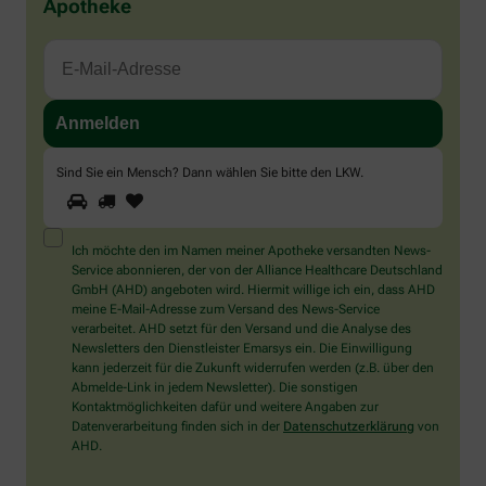
Apotheke
Sind Sie ein Mensch? Dann wählen Sie bitte
den LKW
.
1
2
3
Sind
Sie
ein
Mensch?
Ich möchte den im Namen meiner Apotheke versandten News-
Dann
Service abonnieren, der von der Alliance Healthcare Deutschland
wählen
GmbH (AHD) angeboten wird. Hiermit willige ich ein, dass AHD
Sie
meine E-Mail-Adresse zum Versand des News-Service
bitte
verarbeitet. AHD setzt für den Versand und die Analyse des
den
Newsletters den Dienstleister Emarsys ein. Die Einwilligung
LKW.
kann jederzeit für die Zukunft widerrufen werden (z.B. über den
Abmelde-Link in jedem Newsletter). Die sonstigen
Kontaktmöglichkeiten dafür und weitere Angaben zur
Datenverarbeitung finden sich in der
Datenschutzerklärung
von
AHD.