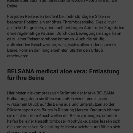
Reisen aber auch zum Stressfaktor werden – vor allem für die
Beine.
Für jeden Reisenden besteht bei mehrstündigem Sitzen in
beengter Position ein erhöhtes Thromboserisiko. Dies gilt vor
allem bei Flugreisen, aber auch bei langen Auto- oder Zugfahrten
ohne regelmäßige Pausen. Durch den Bewegungsmangel kann
es zu einer Reisethrombose kommen. Auch die häufig
auftretenden Beschwerden, wie geschwollene oder schwere
Beine, können den lang ersehnten Start in den Urlaub
erschweren.
BELSANA medical aloe vera: Entlastung
für Ihre Beine
Hier bieten die kompressiven Strümpfe der Marke BELSANA
Entlastung, denn sie üben von außen einen medizinisch
wirksamen Druck auf die Beine aus und unterstützen so den
Rücktransport des Blutes in Richtung Herzen. Dadurch können
sie nicht nur dem Anschwellen der Beine vorbeugen, sondern
helfen bei einer Reisethrombose-Prophylaxe. Dabei lassen sich
die kompressiven Kniestrümpfe leicht anziehen und fühlen sich
ebenso angenehm an.