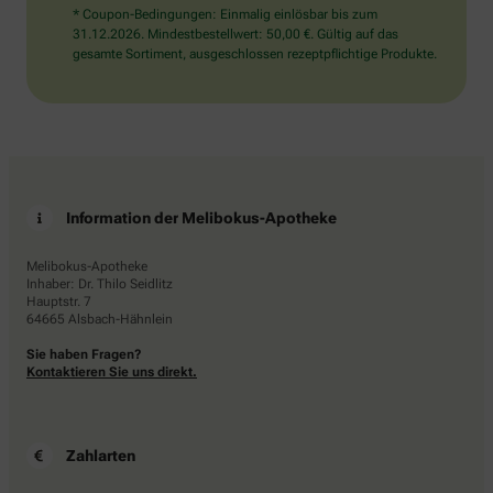
* Coupon-Bedingungen: Einmalig einlösbar bis zum
31.12.2026. Mindestbestellwert: 50,00 €. Gültig auf das
gesamte Sortiment, ausgeschlossen rezeptpflichtige Produkte.
Information der Melibokus-Apotheke
Melibokus-Apotheke
Inhaber: Dr. Thilo Seidlitz
Hauptstr. 7
64665 Alsbach-Hähnlein
Sie haben Fragen?
Kontaktieren Sie uns direkt.
Zahlarten