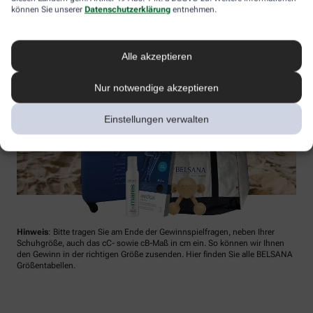
können Sie unserer
Datenschutzerklärung
entnehmen.
Alle akzeptieren
Nur notwendige akzeptieren
Einstellungen verwalten
Hinweis
: Bitte tragen Sie am Ende der Gewinnspielfragen, neben Ihrer
Schuhgröße, auch das cC- sowie cB-Maß in cm ein. So können wir Ihnen
den Gewinn in der richtigen Größe zusenden. Hier finden Sie alle BELSANA
Größentabellen.