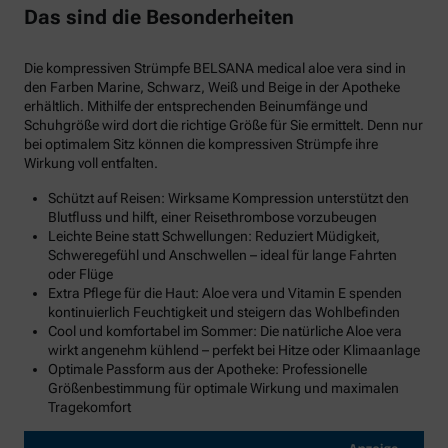
Das sind die Besonderheiten
Die kompressiven Strümpfe BELSANA medical aloe vera sind in
den Farben Marine, Schwarz, Weiß und Beige in der Apotheke
erhältlich. Mithilfe der entsprechenden Beinumfänge und
Schuhgröße wird dort die richtige Größe für Sie ermittelt. Denn nur
bei optimalem Sitz können die kompressiven Strümpfe ihre
Wirkung voll entfalten.
Schützt auf Reisen: Wirksame Kompression unterstützt den
Blutfluss und hilft, einer Reisethrombose vorzubeugen
Leichte Beine statt Schwellungen: Reduziert Müdigkeit,
Schweregefühl und Anschwellen – ideal für lange Fahrten
oder Flüge
Extra Pflege für die Haut: Aloe vera und Vitamin E spenden
kontinuierlich Feuchtigkeit und steigern das Wohlbefinden
Cool und komfortabel im Sommer: Die natürliche Aloe vera
wirkt angenehm kühlend – perfekt bei Hitze oder Klimaanlage
Optimale Passform aus der Apotheke: Professionelle
Größenbestimmung für optimale Wirkung und maximalen
Tragekomfort