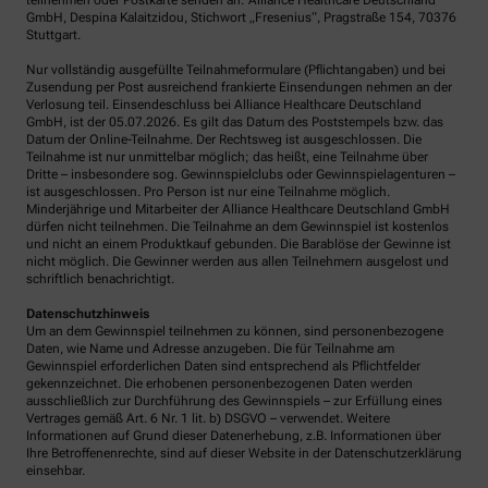
teilnehmen oder Postkarte senden an: Alliance Healthcare Deutschland
GmbH, Despina Kalaitzidou, Stichwort „Fresenius“, Pragstraße 154, 70376
Stuttgart.
Nur vollständig ausgefüllte Teilnahmeformulare (Pflichtangaben) und bei
Zusendung per Post ausreichend frankierte Einsendungen nehmen an der
Verlosung teil. Einsendeschluss bei Alliance Healthcare Deutschland
GmbH, ist der 05.07.2026. Es gilt das Datum des Poststempels bzw. das
Datum der Online-Teilnahme. Der Rechtsweg ist ausgeschlossen. Die
Teilnahme ist nur unmittelbar möglich; das heißt, eine Teilnahme über
Dritte – insbesondere sog. Gewinnspielclubs oder Gewinnspielagenturen –
ist ausgeschlossen. Pro Person ist nur eine Teilnahme möglich.
Minderjährige und Mitarbeiter der Alliance Healthcare Deutschland GmbH
dürfen nicht teilnehmen. Die Teilnahme an dem Gewinnspiel ist kostenlos
und nicht an einem Produktkauf gebunden. Die Barablöse der Gewinne ist
nicht möglich. Die Gewinner werden aus allen Teilnehmern ausgelost und
schriftlich benachrichtigt.
Datenschutzhinweis
Um an dem Gewinnspiel teilnehmen zu können, sind personenbezogene
Daten, wie Name und Adresse anzugeben. Die für Teilnahme am
Gewinnspiel erforderlichen Daten sind entsprechend als Pflichtfelder
gekennzeichnet. Die erhobenen personenbezogenen Daten werden
ausschließlich zur Durchführung des Gewinnspiels – zur Erfüllung eines
Vertrages gemäß Art. 6 Nr. 1 lit. b) DSGVO – verwendet. Weitere
Informationen auf Grund dieser Datenerhebung, z.B. Informationen über
Ihre Betroffenenrechte, sind auf dieser Website in der Datenschutzerklärung
einsehbar.