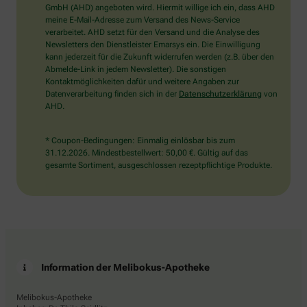
wählen
GmbH (AHD) angeboten wird. Hiermit willige ich ein, dass AHD
Sie
meine E-Mail-Adresse zum Versand des News-Service
bitte
verarbeitet. AHD setzt für den Versand und die Analyse des
die
Newsletters den Dienstleister Emarsys ein. Die Einwilligung
Tasse.
kann jederzeit für die Zukunft widerrufen werden (z.B. über den
Abmelde-Link in jedem Newsletter). Die sonstigen
Kontaktmöglichkeiten dafür und weitere Angaben zur
Datenverarbeitung finden sich in der
Datenschutzerklärung
von
AHD.
* Coupon-Bedingungen: Einmalig einlösbar bis zum
31.12.2026. Mindestbestellwert: 50,00 €. Gültig auf das
gesamte Sortiment, ausgeschlossen rezeptpflichtige Produkte.
Information der Melibokus-Apotheke
Melibokus-Apotheke