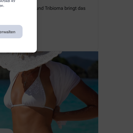
Artikel 49
en.
e Zellerneuerung und Tribioma bringt das
 Gleichgewicht.
erwalten