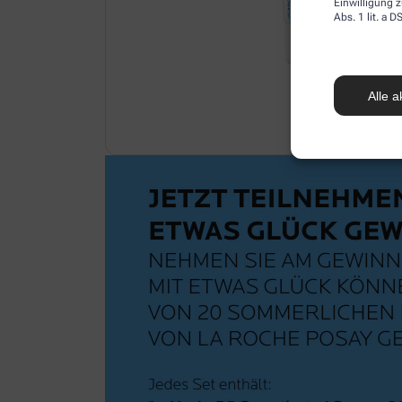
Einwilligung z
Abs. 1 lit. a
Alle a