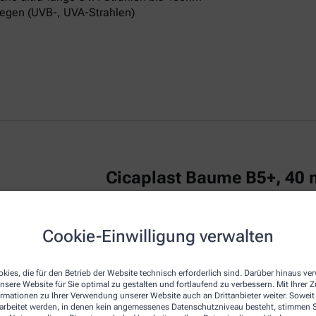
egen (UVB-, UVA-Strahlen)
Cicaplast Baume B5+, 40 
La Roche Posay CICAPLAST Baume B5+ ist
Cookie-Einwilligung verwalten
irritierte Haut.
Das reparierende Balsam
u
repariert die Haut von Erwachsenen, Kind
kies, die für den Betrieb der Website technisch erforderlich sind. Darüber hinaus v
Die Creme zeichnet sich durch eine beson
nsere Website für Sie optimal zu gestalten und fortlaufend zu verbessern. Mit Ihrer
empfindliche Haut am Körper, Gesicht und
ormationen zu Ihrer Verwendung unserer Website auch an Drittanbieter weiter. Soweit
Dexpanthenol bezeichnet, wirkt regenerie
rarbeitet werden, in denen kein angemessenes Datenschutzniveau besteht, stimmen Si