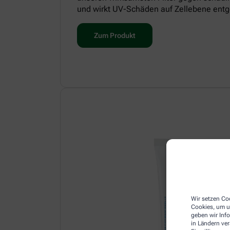
und wirkt UV-Schäden auf Zellebene entg
Zum Produkt
Wir setzen Coo
Cookies, um u
geben wir Inf
in Ländern ve