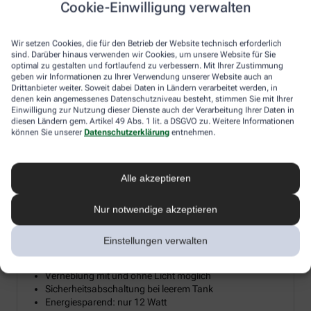
Cookie-Einwilligung verwalten
Diesen Herbst verlosen wir 15 hochwertige Diffusoren für
ätherische Öle, damit Sie sich zuhause Ihre persönliche
Wir setzen Cookies, die für den Betrieb der Website technisch erforderlich
Wohlfühloase erschaffen können. Ein Diffusor verwandelt
sind. Darüber hinaus verwenden wir Cookies, um unsere Website für Sie
ätherische Öle in eine sanfte Duftwolke, die Reizhusten lindert, die
optimal zu gestalten und fortlaufend zu verbessern. Mit Ihrer Zustimmung
Raumluft befeuchtet und so gerade im Winter trockener
geben wir Informationen zu Ihrer Verwendung unserer Website auch an
Heizungsluft entgegenwirkt. Machen Sie mit und holen Sie sich
Drittanbieter weiter. Soweit dabei Daten in Ländern verarbeitet werden, in
denen kein angemessenes Datenschutzniveau besteht, stimmen Sie mit Ihrer
mit etwas Glück die wohltuende Kraft der Aromen und Öle direkt
Einwilligung zur Nutzung dieser Dienste auch der Verarbeitung Ihrer Daten in
ins Wohnzimmer.
diesen Ländern gem. Artikel 49 Abs. 1 lit. a DSGVO zu. Weitere Informationen
können Sie unserer
Datenschutzerklärung
entnehmen.
Aroma Diffuser mit LED-Farblicht &
Alle akzeptieren
²
Timerfunktion bis 20 m
Nur notwendige akzeptieren
Mikrofeine Zerstäubung mit Ultraschall
Wellnesslicht mit Farbwechsel für eine angenehme
Atmosphäre
Einstellungen verwalten
Zur Raumbeduftung mit Aromaölen geeignet
Timerfunktion: 1, 3, 7 Stunden oder Dauerbetrieb
Verneblung mit und ohne Licht möglich
Sicherheitsabschaltung bei leerem Tank
Energiesparend: nur 12 Watt