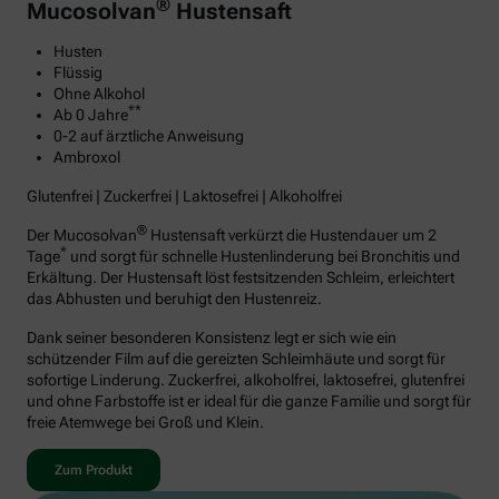
®
Mucosolvan
Hustensaft
Husten
Flüssig
Ohne Alkohol
**
Ab 0 Jahre
0-2 auf ärztliche Anweisung
Ambroxol
Glutenfrei | Zuckerfrei | Laktosefrei | Alkoholfrei
®
Der Mucosolvan
Hustensaft verkürzt die Hustendauer um 2
*
Tage
und sorgt für schnelle Hustenlinderung bei Bronchitis und
Erkältung. Der Hustensaft löst festsitzenden Schleim, erleichtert
das Abhusten und beruhigt den Hustenreiz.
Dank seiner besonderen Konsistenz legt er sich wie ein
schützender Film auf die gereizten Schleimhäute und sorgt für
sofortige Linderung. Zuckerfrei, alkoholfrei, laktosefrei, glutenfrei
und ohne Farbstoffe ist er ideal für die ganze Familie und sorgt für
freie Atemwege bei Groß und Klein.
Zum Produkt