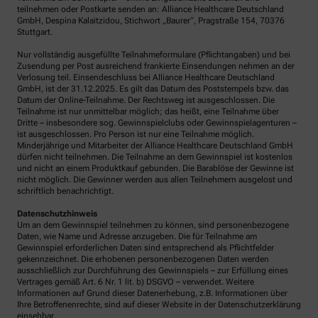
teilnehmen oder Postkarte senden an: Alliance Healthcare Deutschland
GmbH, Despina Kalaitzidou, Stichwort „Baurer“, Pragstraße 154, 70376
Stuttgart.
Nur vollständig ausgefüllte Teilnahmeformulare (Pflichtangaben) und bei
Zusendung per Post ausreichend frankierte Einsendungen nehmen an der
Verlosung teil. Einsendeschluss bei Alliance Healthcare Deutschland
GmbH, ist der 31.12.2025. Es gilt das Datum des Poststempels bzw. das
Datum der Online-Teilnahme. Der Rechtsweg ist ausgeschlossen. Die
Teilnahme ist nur unmittelbar möglich; das heißt, eine Teilnahme über
Dritte – insbesondere sog. Gewinnspielclubs oder Gewinnspielagenturen –
ist ausgeschlossen. Pro Person ist nur eine Teilnahme möglich.
Minderjährige und Mitarbeiter der Alliance Healthcare Deutschland GmbH
dürfen nicht teilnehmen. Die Teilnahme an dem Gewinnspiel ist kostenlos
und nicht an einem Produktkauf gebunden. Die Barablöse der Gewinne ist
nicht möglich. Die Gewinner werden aus allen Teilnehmern ausgelost und
schriftlich benachrichtigt.
Datenschutzhinweis
Um an dem Gewinnspiel teilnehmen zu können, sind personenbezogene
Daten, wie Name und Adresse anzugeben. Die für Teilnahme am
Gewinnspiel erforderlichen Daten sind entsprechend als Pflichtfelder
gekennzeichnet. Die erhobenen personenbezogenen Daten werden
ausschließlich zur Durchführung des Gewinnspiels – zur Erfüllung eines
Vertrages gemäß Art. 6 Nr. 1 lit. b) DSGVO – verwendet. Weitere
Informationen auf Grund dieser Datenerhebung, z.B. Informationen über
Ihre Betroffenenrechte, sind auf dieser Website in der Datenschutzerklärung
einsehbar.