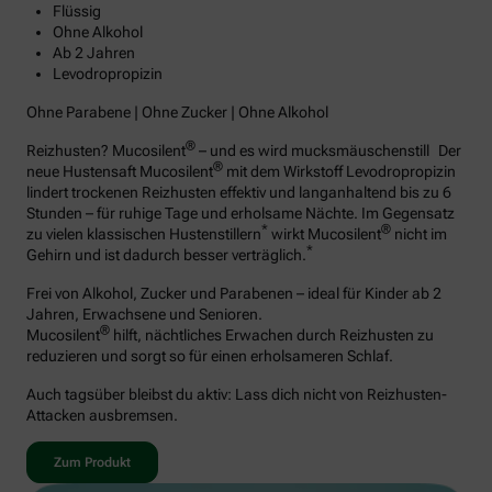
Flüssig
Ohne Alkohol
Ab 2 Jahren
Levodropropizin
Ohne Parabene | Ohne Zucker | Ohne Alkohol
®
Reizhusten? Mucosilent
– und es wird mucksmäuschenstill Der
®
neue Hustensaft Mucosilent
mit dem Wirkstoff Levodropropizin
lindert trockenen Reizhusten effektiv und langanhaltend bis zu 6
Stunden – für ruhige Tage und erholsame Nächte. Im Gegensatz
*
®
zu vielen klassischen Hustenstillern
wirkt Mucosilent
nicht im
*
Gehirn und ist dadurch besser verträglich.
Frei von Alkohol, Zucker und Parabenen – ideal für Kinder ab 2
Jahren, Erwachsene und Senioren.
®
Mucosilent
hilft, nächtliches Erwachen durch Reizhusten zu
reduzieren und sorgt so für einen erholsameren Schlaf.
Auch tagsüber bleibst du aktiv: Lass dich nicht von Reizhusten-
Attacken ausbremsen.
Zum Produkt