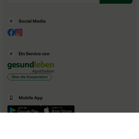
Social Media
Ein Service von
Über die Kooperation
Mobile App