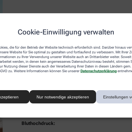
Ganzjähriger Schutz mit Avène:
Cookie-Einwilligung verwalten
Vorbeugung und Begleitpflege für Hautkrebs
Themenschwerpunkt:
Begleitpflege Onkologie
kies, die für den Betrieb der Website technisch erforderlich sind. Darüber hinaus v
Referentin:
Sabine Gompper
nsere Website für Sie optimal zu gestalten und fortlaufend zu verbessern. Mit Ihrer
ormationen zu Ihrer Verwendung unserer Website auch an Drittanbieter weiter. Soweit
Termin:
22.10.2025
rarbeitet werden, in denen kein angemessenes Datenschutzniveau besteht, stimmen Si
ur Nutzung dieser Dienste auch der Verarbeitung Ihrer Daten in diesen Ländern gem. 
 DSGVO zu. Weitere Informationen können Sie unserer
Datenschutzerklärung
entnehm
Jetzt anmelden
kzeptieren
Nur notwendige akzeptieren
Einstellungen v
Bluthochdruck: