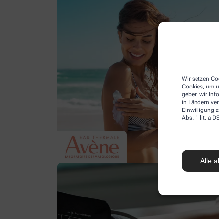
Wir setzen Coo
Cookies, um u
geben wir Inf
in Ländern ve
Einwilligung z
Abs. 1 lit. a
Alle a