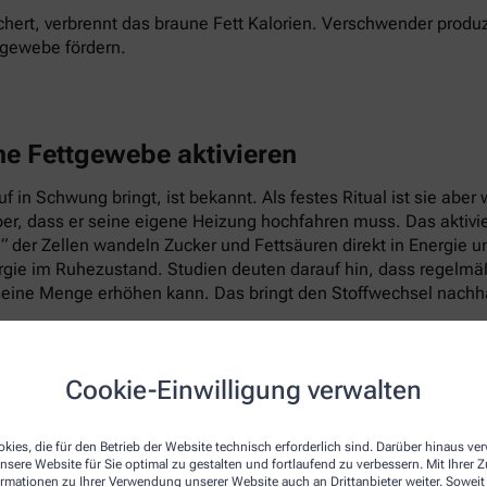
hert, verbrennt das braune Fett Kalorien. Verschwender produz
tgewebe fördern.
ne Fettgewebe aktivieren
 in Schwung bringt, ist bekannt. Als festes Ritual ist sie abe
per, dass er seine eigene Heizung hochfahren muss. Das aktiv
e“ der Zellen wandeln Zucker und Fettsäuren direkt in Energie 
ie im Ruhezustand. Studien deuten darauf hin, dass regelmäßig
eine Menge erhöhen kann. Das bringt den Stoffwechsel nachhal
Cookie-Einwilligung verwalten
kies, die für den Betrieb der Website technisch erforderlich sind. Darüber hinaus v
nsere Website für Sie optimal zu gestalten und fortlaufend zu verbessern. Mit Ihrer
ormationen zu Ihrer Verwendung unserer Website auch an Drittanbieter weiter. Soweit