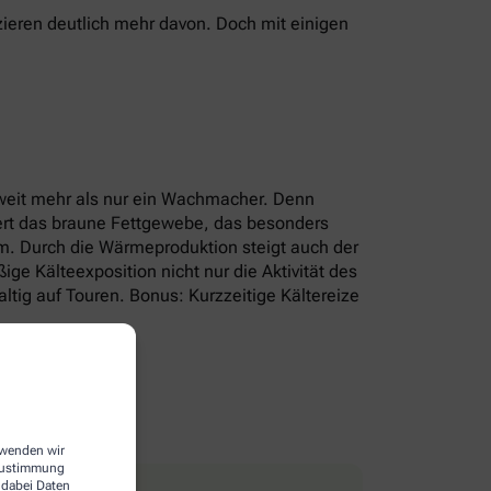
ieren deutlich mehr davon. Doch mit einigen
r weit mehr als nur ein Wachmacher. Denn
iert das braune Fettgewebe, das besonders
um. Durch die Wärmeproduktion steigt auch der
e Kälteexposition nicht nur die Aktivität des
tig auf Touren. Bonus: Kurzzeitige Kältereize
erwenden wir
 Zustimmung
 dabei Daten