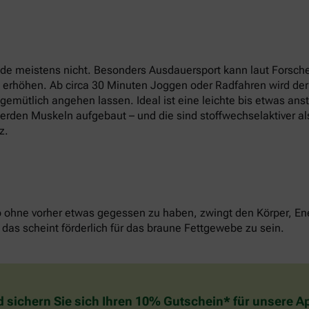
e meistens nicht. Besonders Ausdauersport kann laut Forsche
t erhöhen. Ab circa 30 Minuten Joggen oder Radfahren wird der
u gemütlich angehen lassen. Ideal ist eine leichte bis etwas an
erden Muskeln aufgebaut – und die sind stoffwechselaktiver als
z.
o ohne vorher etwas gegessen zu haben, zwingt den Körper, Ene
das scheint förderlich für das braune Fettgewebe zu sein.
d sichern Sie sich Ihren 10% Gutschein* für unsere 