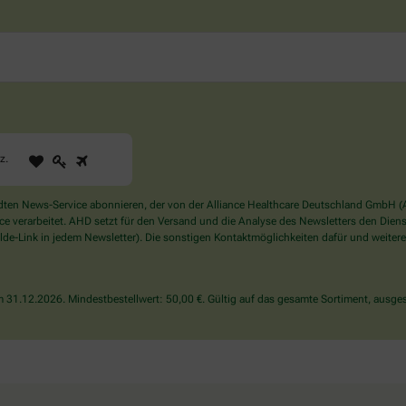
1
2
3
Sind
rz
.
Sie
ein
Mensch?
en News-Service abonnieren, der von der Alliance Healthcare Deutschland GmbH (AH
Dann
verarbeitet. AHD setzt für den Versand und die Analyse des Newsletters den Dienstle
wählen
de-Link in jedem Newsletter). Die sonstigen Kontaktmöglichkeiten dafür und weitere
Sie
bitte
das
31.12.2026. Mindestbestellwert: 50,00 €. Gültig auf das gesamte Sortiment, ausges
Herz.