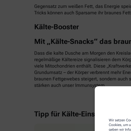
Gegensatz zum weißen Fett, das Energie speic
Tricks können auch Sparsame ihr braunes Fet
Kälte-Booster
Mit „Kälte-Snacks“ das brau
Dass die kalte Dusche am Morgen den Kreislauf
regelmäßige Kältereize signalisieren dem Kör
viele Mitochondrien enthält. Diese „Kraftwerk
Grundumsatz – der Körper verbrennt mehr Energ
braunen Fettgewebes steigert, sondern auch s
stärken auch unser Immunsystem.
Tipp für Kälte-Einsteiger
Wir setzen Coo
Cookies, um u
geben wir Inf