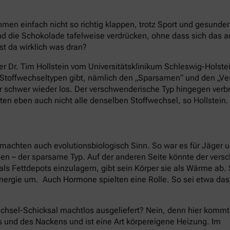
en einfach nicht so richtig klappen, trotz Sport und gesund
 die Schokolade tafelweise verdrücken, ohne dass sich das 
st da wirklich was dran?
er Dr. Tim Hollstein vom Universitätsklinikum Schleswig-Holstei
e Stoffwechseltypen gibt, nämlich den „Sparsamen“ und den „
nur schwer wieder los. Der verschwenderische Typ hingegen ver
ten eben auch nicht alle denselben Stoffwechsel, so Hollstein.
machten auch evolutionsbiologisch Sinn. So war es für Jäger 
nen – der sparsame Typ. Auf der anderen Seite könnte der ver
als Fettdepots einzulagern, gibt sein Körper sie als Wärme ab
nergie um. Auch Hormone spielten eine Rolle. So sei etwa da
chsel-Schicksal machtlos ausgeliefert? Nein, denn hier kommt
s und des Nackens und ist eine Art körpereigene Heizung. Im