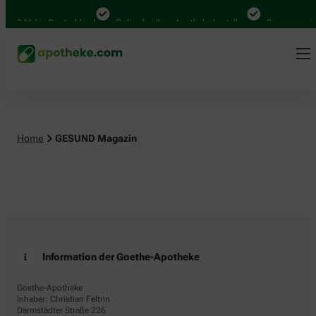
.000 Mal in Deutschland
Online bei Ihrer Apotheke bestellen
Bequem zwisc
Home
GESUND Magazin
Information der Goethe-Apotheke
Goethe-Apotheke
Inhaber: Christian Feltrin
Darmstädter Straße 226