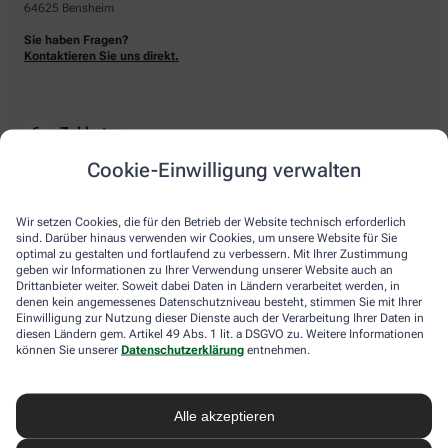
64625 Bensheim
Sie haben Fragen?
Kontaktieren Sie uns direkt.
Zahlarten
Cookie-Einwilligung verwalten
Bar oder mit einer anderen akzeptierten Zahlungsart Ihrer Apotheke vor Ort.
Wir setzen Cookies, die für den Betrieb der Website technisch erforderlich
sind. Darüber hinaus verwenden wir Cookies, um unsere Website für Sie
Lieferarten
optimal zu gestalten und fortlaufend zu verbessern. Mit Ihrer Zustimmung
geben wir Informationen zu Ihrer Verwendung unserer Website auch an
Drittanbieter weiter. Soweit dabei Daten in Ländern verarbeitet werden, in
Abholung in der Apotheke
denen kein angemessenes Datenschutzniveau besteht, stimmen Sie mit Ihrer
Botendienstlieferung
Einwilligung zur Nutzung dieser Dienste auch der Verarbeitung Ihrer Daten in
diesen Ländern gem. Artikel 49 Abs. 1 lit. a DSGVO zu. Weitere Informationen
können Sie unserer
Datenschutzerklärung
entnehmen.
apotheke.com Informationen
Alle akzeptieren
Newsletter