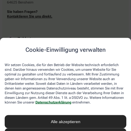
64625 Bensheim
Sie haben Fragen?
Kontaktieren Sie uns direkt.
Zahlarten
Cookie-Einwilligung verwalten
Bar oder mit einer anderen akzeptierten Zahlungsart Ihrer Apotheke vor Ort.
Wir setzen Cookies, die für den Betrieb der Website technisch erforderlich
sind. Darüber hinaus verwenden wir Cookies, um unsere Website für Sie
Lieferarten
optimal zu gestalten und fortlaufend zu verbessern. Mit Ihrer Zustimmung
geben wir Informationen zu Ihrer Verwendung unserer Website auch an
Drittanbieter weiter. Soweit dabei Daten in Ländern verarbeitet werden, in
Abholung in der Apotheke
denen kein angemessenes Datenschutzniveau besteht, stimmen Sie mit Ihrer
Botendienstlieferung
Einwilligung zur Nutzung dieser Dienste auch der Verarbeitung Ihrer Daten in
diesen Ländern gem. Artikel 49 Abs. 1 lit. a DSGVO zu. Weitere Informationen
können Sie unserer
Datenschutzerklärung
entnehmen.
apotheke.com Informationen
Alle akzeptieren
Newsletter