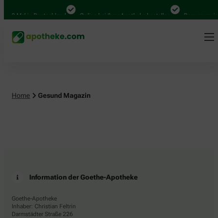
.000 Mal in Deutschland
Online bei Ihrer Apotheke bestellen
Bequem zwisc
Home
Gesund Magazin
Information der Goethe-Apotheke
Goethe-Apotheke
Inhaber: Christian Feltrin
Darmstädter Straße 226