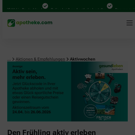
000 Mal in Deutschland
Online bei Ihrer Apotheke bestellen
Bequem zwisch
...
Aktionen & Empfehlungen
Aktivwochen
Den Frühling aktiv erleben