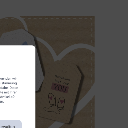
erwenden wir
 Zustimmung
 dabei Daten
e mit Ihrer
Artikel 49
en.
erwalten