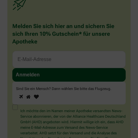
Melden Sie sich hier an und sichern Sie
sich Ihren 10% Gutschein* für unsere
Apotheke
Sind Sie ein Mensch? Dann wählen Sie bitte
das Flugzeug
.
1
2
3
Sind
Sie
ein
Mensch?
Ich möchte den im Namen meiner Apotheke versandten News-
Dann
Service abonnieren, der von der Alliance Healthcare Deutschland
wählen
GmbH (AHD) angeboten wird. Hiermit willige ich ein, dass AHD
Sie
meine E-Mail-Adresse zum Versand des News-Service
bitte
verarbeitet. AHD setzt für den Versand und die Analyse des