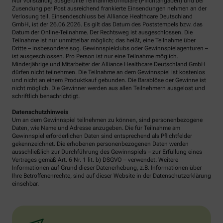
Nur vollständig ausgefüllte Teilnahmeformulare (Pflichtangaben) und bei
Zusendung per Post ausreichend frankierte Einsendungen nehmen an der
Verlosung teil. Einsendeschluss bei Alliance Healthcare Deutschland
GmbH, ist der 26.06.2026. Es gilt das Datum des Poststempels bzw. das
Datum der Online-Teilnahme. Der Rechtsweg ist ausgeschlossen. Die
Teilnahme ist nur unmittelbar möglich; das heißt, eine Teilnahme über
Dritte – insbesondere sog. Gewinnspielclubs oder Gewinnspielagenturen –
ist ausgeschlossen. Pro Person ist nur eine Teilnahme möglich.
Minderjährige und Mitarbeiter der Alliance Healthcare Deutschland GmbH
dürfen nicht teilnehmen. Die Teilnahme an dem Gewinnspiel ist kostenlos
und nicht an einem Produktkauf gebunden. Die Barablöse der Gewinne ist
nicht möglich. Die Gewinner werden aus allen Teilnehmern ausgelost und
schriftlich benachrichtigt.
Datenschutzhinweis
Um an dem Gewinnspiel teilnehmen zu können, sind personenbezogene
Daten, wie Name und Adresse anzugeben. Die für Teilnahme am
Gewinnspiel erforderlichen Daten sind entsprechend als Pflichtfelder
gekennzeichnet. Die erhobenen personenbezogenen Daten werden
ausschließlich zur Durchführung des Gewinnspiels – zur Erfüllung eines
Vertrages gemäß Art. 6 Nr. 1 lit. b) DSGVO – verwendet. Weitere
Informationen auf Grund dieser Datenerhebung, z.B. Informationen über
Ihre Betroffenenrechte, sind auf dieser Website in der Datenschutzerklärung
einsehbar.