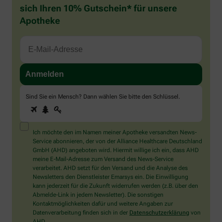
sich Ihren 10% Gutschein* für unsere
Apotheke
Sind Sie ein Mensch? Dann wählen Sie bitte
den Schlüssel
.
1
2
3
Sind
Sie
ein
Mensch?
Ich möchte den im Namen meiner Apotheke versandten News-
Dann
Service abonnieren, der von der Alliance Healthcare Deutschland
wählen
GmbH (AHD) angeboten wird. Hiermit willige ich ein, dass AHD
Sie
meine E-Mail-Adresse zum Versand des News-Service
bitte
verarbeitet. AHD setzt für den Versand und die Analyse des
den
Newsletters den Dienstleister Emarsys ein. Die Einwilligung
Schlüssel.
kann jederzeit für die Zukunft widerrufen werden (z.B. über den
Abmelde-Link in jedem Newsletter). Die sonstigen
Kontaktmöglichkeiten dafür und weitere Angaben zur
Datenverarbeitung finden sich in der
Datenschutzerklärung
von
AHD.