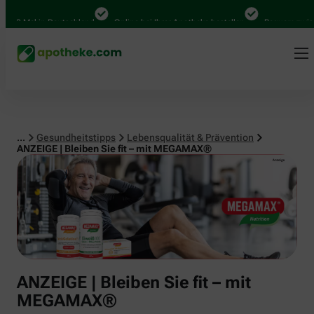
Lebensqualität & Prävention
Mal in Deutschland
Online bei Ihrer Apotheke bestellen
Bequem zwischen A
...
Gesundheitstipps
Lebensqualität & Prävention
ANZEIGE | Bleiben Sie fit – mit MEGAMAX®
ANZEIGE | Bleiben Sie fit – mit
MEGAMAX®