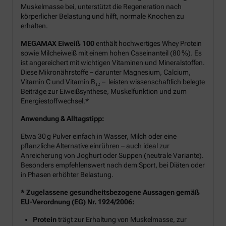
Muskelmasse bei, unterstützt die Regeneration nach
körperlicher Belastung und hilft, normale Knochen zu
erhalten.
MEGAMAX Eiweiß 100
enthält hochwertiges Whey Protein
sowie Milcheiweiß mit einem hohen Caseinanteil (80 %). Es
ist angereichert mit wichtigen Vitaminen und Mineralstoffen.
Diese Mikronährstoffe – darunter Magnesium, Calcium,
Vitamin C und Vitamin B₁₂ – leisten wissenschaftlich belegte
Beiträge zur Eiweißsynthese, Muskelfunktion und zum
Energiestoffwechsel.*
Anwendung & Alltagstipp:
Etwa 30 g Pulver einfach in Wasser, Milch oder eine
pflanzliche Alternative einrühren – auch ideal zur
Anreicherung von Joghurt oder Suppen (neutrale Variante).
Besonders empfehlenswert nach dem Sport, bei Diäten oder
in Phasen erhöhter Belastung.
* Zugelassene gesundheitsbezogene Aussagen gemäß
EU-Verordnung (EG) Nr. 1924/2006:
Protein
trägt zur Erhaltung von Muskelmasse, zur