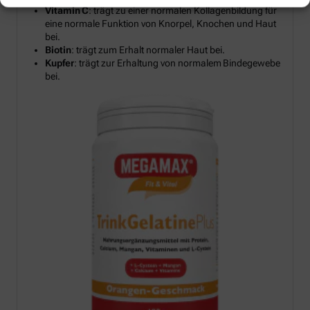
Vitamin C
: trägt zu einer normalen Kollagenbildung für
eine normale Funktion von Knorpel, Knochen und Haut
bei.
Biotin
: trägt zum Erhalt normaler Haut bei.
Kupfer
: trägt zur Erhaltung von normalem Bindegewebe
bei.