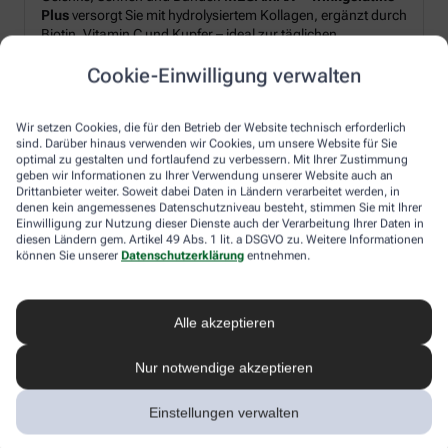
Plus
versorgt Sie mit hydrolysiertem Kollagen, ergänzt durch
Biotin, Vitamin C und Kupfer – ideal zur täglichen
Unterstützung von Strukturproteinen im Körper.*
Cookie-Einwilligung verwalten
Produkt‑Highlights:
Wir setzen Cookies, die für den Betrieb der Website technisch erforderlich
sind. Darüber hinaus verwenden wir Cookies, um unsere Website für Sie
Hydrolysiertes Kollagen plus Biotin, Vitamin C und Kupfer
optimal zu gestalten und fortlaufend zu verbessern. Mit Ihrer Zustimmung
geben wir Informationen zu Ihrer Verwendung unserer Website auch an
Pulverform – leicht löslich, frischer Orangen-Geschmack
Drittanbieter weiter. Soweit dabei Daten in Ländern verarbeitet werden, in
Schnell angerührt: morgens oder nach dem Sport
denen kein angemessenes Datenschutzniveau besteht, stimmen Sie mit Ihrer
Einwilligung zur Nutzung dieser Dienste auch der Verarbeitung Ihrer Daten in
diesen Ländern gem. Artikel 49 Abs. 1 lit. a DSGVO zu. Weitere Informationen
können Sie unserer
Datenschutzerklärung
entnehmen.
Ihr Genussmoment:
Rühren Sie 2× täglich je 10 g Pulver in Wasser ein – für einen
erfrischendes Getränk, unkompliziert und flexibel in den
Alle akzeptieren
Alltag integrierbar.
Nur notwendige akzeptieren
*Zugelassene gesundheitsbezogene Aussagen gemäß
Einstellungen verwalten
EU-Verordnung (EG) Nr. 1924/2006: