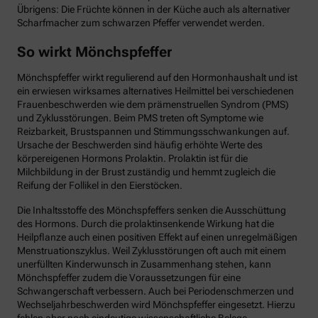
Übrigens: Die Früchte können in der Küche auch als alternativer
Scharfmacher zum schwarzen Pfeffer verwendet werden.
So wirkt Mönchspfeffer
Mönchspfeffer wirkt regulierend auf den Hormonhaushalt und ist
ein erwiesen wirksames alternatives Heilmittel bei verschiedenen
Frauenbeschwerden wie dem prämenstruellen Syndrom (PMS)
und Zyklusstörungen. Beim PMS treten oft Symptome wie
Reizbarkeit, Brustspannen und Stimmungsschwankungen auf.
Ursache der Beschwerden sind häufig erhöhte Werte des
körpereigenen Hormons Prolaktin. Prolaktin ist für die
Milchbildung in der Brust zuständig und hemmt zugleich die
Reifung der Follikel in den Eierstöcken.
Die Inhaltsstoffe des Mönchspfeffers senken die Ausschüttung
des Hormons. Durch die prolaktinsenkende Wirkung hat die
Heilpflanze auch einen positiven Effekt auf einen unregelmäßigen
Menstruationszyklus. Weil Zyklusstörungen oft auch mit einem
unerfüllten Kinderwunsch in Zusammenhang stehen, kann
Mönchspfeffer zudem die Voraussetzungen für eine
Schwangerschaft verbessern. Auch bei Periodenschmerzen und
Wechseljahrbeschwerden wird Mönchspfeffer eingesetzt. Hierzu