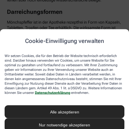
fehlen aber noch eindeutige wissenschaftliche Belege.
Darreichungsformen
Mönchspfeffer ist in der Apotheke rezeptfrei in Form von Kapseln,
Tabletten, Tropfen oder Tee erhältlich. Die wirksamste Form ist
das standardisierte Trockenextrakt, optimal dosiert mit etwa 20
mg pro Tag. Wichtig: Man sollte Geduld haben und das Präparat
Cookie-Einwilligung verwalten
mindestens über drei Menstruationszyklen einnehmen, bis sich
die positiven Effekte entfalten können. Mönchspfeffer ist in der
Regel gut verträglich. Dennoch sollten Sie die Anwendung ärztlich
Wir setzen Cookies, die für den Betrieb der Website technisch erforderlich
besprechen, besonders bei gleichzeitiger Einnahme von
sind. Darüber hinaus verwenden wir Cookies, um unsere Website für Sie
optimal zu gestalten und fortlaufend zu verbessern. Mit Ihrer Zustimmung
Medikamenten, die auf Dopamin-Rezeptoren wirken,
geben wir Informationen zu Ihrer Verwendung unserer Website auch an
beispielsweise bei psychischen Erkrankungen. Ebenso sollte
Drittanbieter weiter. Soweit dabei Daten in Ländern verarbeitet werden, in
Mönchspfeffer nicht in Schwangerschaft oder Stillzeit
denen kein angemessenes Datenschutzniveau besteht, stimmen Sie mit Ihrer
eingenommen werden, da er u.a. die Milchproduktion stören
Einwilligung zur Nutzung dieser Dienste auch der Verarbeitung Ihrer Daten in
kann.
diesen Ländern gem. Artikel 49 Abs. 1 lit. a DSGVO zu. Weitere Informationen
können Sie unserer
Datenschutzerklärung
entnehmen.
Alle akzeptieren
Nur notwendige akzeptieren