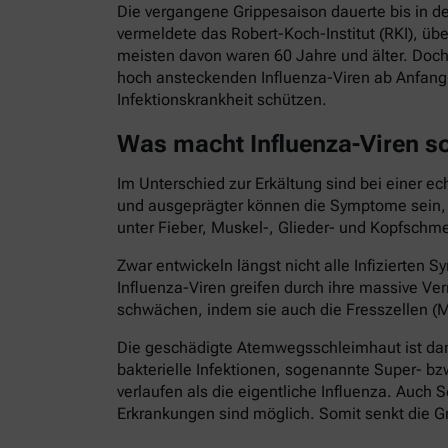
Die vergangene Grippesaison dauerte bis in d
vermeldete das Robert-Koch-Institut (RKI), ü
meisten davon waren 60 Jahre und älter. Doch
hoch ansteckenden Influenza-Viren ab Anfang 
Infektionskrankheit schützen.
Was macht Influenza-Viren s
Im Unterschied zur Erkältung sind bei einer e
und ausgeprägter können die Symptome sein, di
unter Fieber, Muskel-, Glieder- und Kopfschme
Zwar entwickeln längst nicht alle Infizierte
Influenza-Viren greifen durch ihre massive
schwächen, indem sie auch die Fresszellen (M
Die geschädigte Atemwegsschleimhaut ist dann
bakterielle Infektionen, sogenannte Super- bz
verlaufen als die eigentliche Influenza. Au
Erkrankungen sind möglich. Somit senkt die Gr