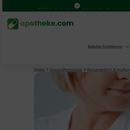
Reisemedizin & Impfungen
4.000 Mal in Deutschland
Online bei Ihrer Apotheke bestellen
Beliebte Funktionen
Home
Gesundheitstipps
Reisemedizin & Impfu