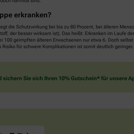
edoch harmlos sind.
rippe erkranken?
iegt die Schutzwirkung bei bis zu 80 Prozent, bei älteren Mens
off, der besser wirksam ist). Das heißt: Erkranken im Laufe d
ei 100 geimpften älteren Erwachsenen nur etwa 6. Doch selbst 
 Risiko für schwere Komplikationen ist somit deutlich geringer.
d sichern Sie sich Ihren 10% Gutschein* für unsere 
Sind