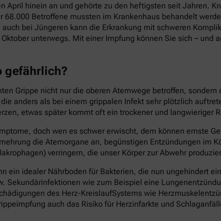
en April hinein an und gehörte zu den heftigsten seit Jahren.
ber 68.000 Betroffene mussten im Krankenhaus behandelt werden
 auch bei Jüngeren kann die Erkrankung mit schweren Komplika
Oktober unterwegs. Mit einer Impfung können Sie sich – und an
o gefährlich?
chten Grippe nicht nur die oberen Atemwege betroffen, sondern
e anders als bei einem grippalen Infekt sehr plötzlich auftre
rzen, etwas später kommt oft ein trockener und langwieriger R
n Symptome, doch wen es schwer erwischt, dem können ernste Ge
 Vermehrung die Atemorgane an, begünstigen Entzündungen im
akrophagen) verringern, die unser Körper zur Abwehr produzier
 ein idealer Nährboden für Bakterien, die nun ungehindert ei
w. Sekundärinfektionen wie zum Beispiel eine Lungenentzündung
ch Schädigungen des Herz-KreislaufSystems wie Herzmuskelen
ippeimpfung auch das Risiko für Herzinfarkte und Schlaganfäll