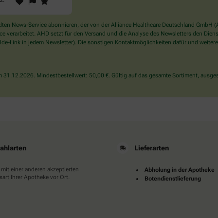
1
2
3
rz
.
Sie
ein
Mensch?
en News-Service abonnieren, der von der Alliance Healthcare Deutschland GmbH (AH
Dann
verarbeitet. AHD setzt für den Versand und die Analyse des Newsletters den Dienstle
wählen
de-Link in jedem Newsletter). Die sonstigen Kontaktmöglichkeiten dafür und weitere
Sie
bitte
das
31.12.2026. Mindestbestellwert: 50,00 €. Gültig auf das gesamte Sortiment, ausges
Herz.
ahlarten
Lieferarten
 mit einer anderen akzeptierten
Abholung in der Apotheke
art Ihrer Apotheke vor Ort.
Botendienstlieferung