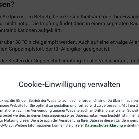
ssen?
 Arztpraxis, im Betrieb, beim Gesundheitsamt oder bei Erwach
afür nicht nötig. Die Impfung findet dann in einem separaten 
ontraindikationen aufgeklärt.
ber über 38 °C nicht geimpft werden. Auch auf eine etwaige All
n Grippeimpfstoff, der für Allergiker geeignet ist.
e Kosten der Grippeschutzimpfung für alle Versicherten, für 
ht treten, die Apotheken rechnen meist direkt mit der Kranken
60 Jahren, für die keine STIKO-Empfehlung vorliegt. Fragen Sie
elungen.
Cookie-Einwilligung verwalten
kies, die für den Betrieb der Website technisch erforderlich sind. Darüber hinaus v
nsere Website für Sie optimal zu gestalten und fortlaufend zu verbessern. Mit Ihrer
-Koch-Institut empfiehlt die Impfung gegen Grippeviren vor al
ormationen zu Ihrer Verwendung unserer Website auch an Drittanbieter weiter. Soweit
rarbeitet werden, in denen kein angemessenes Datenschutzniveau besteht, stimmen Si
ur Nutzung dieser Dienste auch der Verarbeitung Ihrer Daten in diesen Ländern gem. 
 DSGVO zu. Weitere Informationen können Sie unserer
Datenschutzerklärung
entnehm