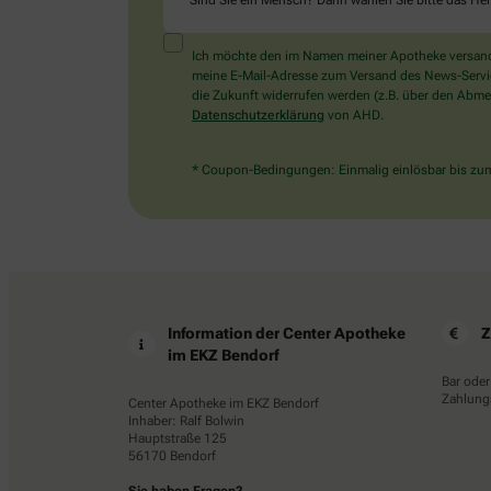
Sind Sie ein Mensch? Dann wählen Sie bitte
das He
Ich möchte den im Namen meiner Apotheke versandt
meine E-Mail-Adresse zum Versand des News-Service 
die Zukunft widerrufen werden (z.B. über den Abmel
Datenschutzerklärung
von AHD.
* Coupon-Bedingungen: Einmalig einlösbar bis zum 
Information der Center Apotheke
Z
im EKZ Bendorf
Bar oder
Zahlungs
Center Apotheke im EKZ Bendorf
Inhaber: Ralf Bolwin
Hauptstraße 125
56170 Bendorf