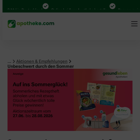
0 Mal in Deutschland
Online bei Ihrer Apotheke bestellen
Bequem zwischen
...
Aktionen & Empfehlungen
Unbeschwert durch den Sommer