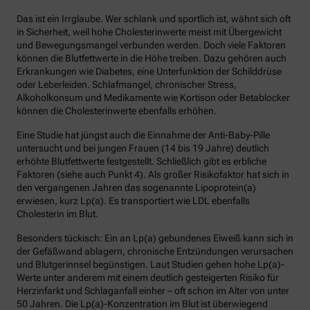
Das ist ein Irrglaube. Wer schlank und sportlich ist, wähnt sich oft
in Sicherheit, weil hohe Cholesterinwerte meist mit Übergewicht
und Bewegungsmangel verbunden werden. Doch viele Faktoren
können die Blutfettwerte in die Höhe treiben. Dazu gehören auch
Erkrankungen wie Diabetes, eine Unterfunktion der Schilddrüse
oder Leberleiden. Schlafmangel, chronischer Stress,
Alkoholkonsum und Medikamente wie Kortison oder Betablocker
können die Cholesterinwerte ebenfalls erhöhen.
Eine Studie hat jüngst auch die Einnahme der Anti-Baby-Pille
untersucht und bei jungen Frauen (14 bis 19 Jahre) deutlich
erhöhte Blutfettwerte festgestellt. Schließlich gibt es erbliche
Faktoren (siehe auch Punkt 4). Als großer Risikofaktor hat sich in
den vergangenen Jahren das sogenannte Lipoprotein(a)
erwiesen, kurz Lp(a). Es transportiert wie LDL ebenfalls
Cholesterin im Blut.
Besonders tückisch: Ein an Lp(a) gebundenes Eiweiß kann sich in
der Gefäßwand ablagern, chronische Entzündungen verursachen
und Blutgerinnsel begünstigen. Laut Studien gehen hohe Lp(a)-
Werte unter anderem mit einem deutlich gesteigerten Risiko für
Herzinfarkt und Schlaganfall einher – oft schon im Alter von unter
50 Jahren. Die Lp(a)-Konzentration im Blut ist überwiegend