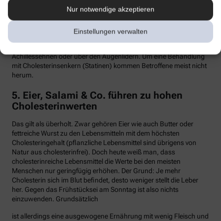
Nur notwendige akzeptieren
Hypercholesterinämie kommt bei etwa einer von 300 Personen
vor. Sind in der Familie Fälle von frühen Herzinfarkten, Stents oder
Bypass-Operationen bekannt, sollte man sein Cholesterin
Einstellungen verwalten
dringend überprüfen lassen. Anzeichen können auch gelbliche
Knötchen (Xanthome) unter der Haut sein, etwa an den
Achillessehnen oder über den Augenlidern. Um eine Behandlung
mit Cholesterinsenkern (Statinen) kommen Betroffene meist nicht
herum.
5. Eier, Salami & Co. führen zu hohen
Cholesterinwerten
Das gilt als überholt. Zwar gehören Eier wie auch Butter oder
fettreiche Wurst zu den Lebensmitteln mit dem höchsten
Cholesteringehalt (pflanzliche Lebensmittel sind übrigens von
Natur aus cholesterinfrei). Doch heute weiß man, dass
cholesterinreiche Lebensmittel die Werte bei den meisten
Menschen nur geringfügig erhöhen. Der Grund: Je mehr
Cholesterin sich im Blut befindet, desto weniger stellt die Leber
her. Gegen das Frühstücksei am Sonntag ist also nichts
einzuwenden. Grundsätzlich
ist allerdings eine ausgewogene Ernährung mit wenig Fleisch und