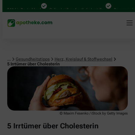
Herz, Kreislauf & Stoffwechsel
 Mal in Deutschland
Online bei Ihrer Apotheke bestellen
Bequem zwischen 
...
Gesundheitstipps
Herz, Kreislauf & Stoffwechsel
5 Irrtümer über Cholesterin
© Maxim Fesenko / iStock by Getty Images
5 Irrtümer über Cholesterin