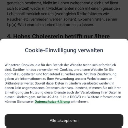
genetisch bestimmt, bleibt im Leben weitgehend gleich und lässt
sich (derzeit) weder mit Medikamenten noch mit einem gesunden
Lebensstil merklich senken (wenngleich Risikofaktoren wie
Rauchen etc. vermieden werden sollten). Experten raten, seinen
Lp(a)-Wert einmal im Leben bestimmen zu lassen.
4. Hohes Cholesterin betrifft nur ältere
Menschen
Cookie-Einwilligung verwalten
Falsch. Zwar steigt das Risiko für erhöhte Cholesterinwerte mit
zunehmendem Alter. Menschen mit sogenannter familiärer
Hypercholesterinämie (FH) haben jedoch schon von Geburt an
Wir setzen Cookies, die für den Betrieb der Website technisch erforderlich
erhöhte Blutfettwerte. Bei der erblich bedingten
sind. Darüber hinaus verwenden wir Cookies, um unsere Website für Sie
optimal zu gestalten und fortlaufend zu verbessern. Mit Ihrer Zustimmung
Stoffwechselerkrankung sammelt sich durch einen Gendefekt
geben wir Informationen zu Ihrer Verwendung unserer Website auch an
sehr viel LDL-Cholesterin im Blut an (über 190 bis 500 mg/dl) und
Drittanbieter weiter. Soweit dabei Daten in Ländern verarbeitet werden, in
lagert sich an den Wänden der Arterien und Venen ab. Betroffene
denen kein angemessenes Datenschutzniveau besteht, stimmen Sie mit Ihrer
entwickeln oft schon im jungen Erwachsenenalter eine
Einwilligung zur Nutzung dieser Dienste auch der Verarbeitung Ihrer Daten in
Arteriosklerose.
diesen Ländern gem. Artikel 49 Abs. 1 lit. a DSGVO zu. Weitere Informationen
können Sie unserer
Datenschutzerklärung
entnehmen.
Unbehandelt erkrankt etwa die Hälfte der Männer schon vor dem
50. Lebensjahr an einer koronaren Herzkrankheit (KHK), die zum
Herzinfarkt oder plötzlichem Herztod führen kann. Frauen sind
Alle akzeptieren
bis zur Menopause durch Hormone besser geschützt, bei ihnen
sind es rund 30 Prozent bis zum Alter von 60 Jahren. Die familiäre