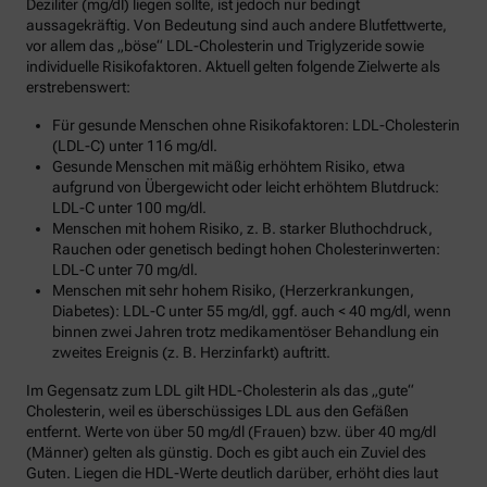
Deziliter (mg/dl) liegen sollte, ist jedoch nur bedingt
aussagekräftig. Von Bedeutung sind auch andere Blutfettwerte,
vor allem das „böse“ LDL-Cholesterin und Triglyzeride sowie
individuelle Risikofaktoren. Aktuell gelten folgende Zielwerte als
erstrebenswert:
Für gesunde Menschen ohne Risikofaktoren: LDL-Cholesterin
(LDL-C) unter 116 mg/dl.
Gesunde Menschen mit mäßig erhöhtem Risiko, etwa
aufgrund von Übergewicht oder leicht erhöhtem Blutdruck:
LDL-C unter 100 mg/dl.
Menschen mit hohem Risiko, z. B. starker Bluthochdruck,
Rauchen oder genetisch bedingt hohen Cholesterinwerten:
LDL-C unter 70 mg/dl.
Menschen mit sehr hohem Risiko, (Herzerkrankungen,
Diabetes): LDL-C unter 55 mg/dl, ggf. auch < 40 mg/dl, wenn
binnen zwei Jahren trotz medikamentöser Behandlung ein
zweites Ereignis (z. B. Herzinfarkt) auftritt.
Im Gegensatz zum LDL gilt HDL-Cholesterin als das „gute“
Cholesterin, weil es überschüssiges LDL aus den Gefäßen
entfernt. Werte von über 50 mg/dl (Frauen) bzw. über 40 mg/dl
(Männer) gelten als günstig. Doch es gibt auch ein Zuviel des
Guten. Liegen die HDL-Werte deutlich darüber, erhöht dies laut