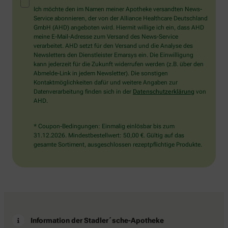
Mensch?
Ich möchte den im Namen meiner Apotheke versandten News-
Dann
Service abonnieren, der von der Alliance Healthcare Deutschland
wählen
GmbH (AHD) angeboten wird. Hiermit willige ich ein, dass AHD
Sie
meine E-Mail-Adresse zum Versand des News-Service
bitte
verarbeitet. AHD setzt für den Versand und die Analyse des
den
Newsletters den Dienstleister Emarsys ein. Die Einwilligung
Stern.
kann jederzeit für die Zukunft widerrufen werden (z.B. über den
Abmelde-Link in jedem Newsletter). Die sonstigen
Kontaktmöglichkeiten dafür und weitere Angaben zur
Datenverarbeitung finden sich in der
Datenschutzerklärung
von
AHD.
* Coupon-Bedingungen: Einmalig einlösbar bis zum
31.12.2026. Mindestbestellwert: 50,00 €. Gültig auf das
gesamte Sortiment, ausgeschlossen rezeptpflichtige Produkte.
Information der Stadler´sche-Apotheke