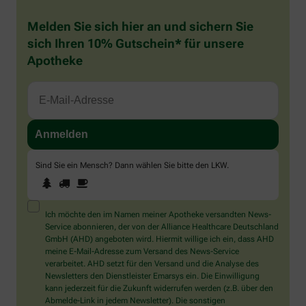
Melden Sie sich hier an und sichern Sie
sich Ihren 10% Gutschein* für unsere
Apotheke
Sind Sie ein Mensch? Dann wählen Sie bitte
den LKW
.
1
2
3
Sind
Sie
ein
Mensch?
Ich möchte den im Namen meiner Apotheke versandten News-
Dann
Service abonnieren, der von der Alliance Healthcare Deutschland
wählen
GmbH (AHD) angeboten wird. Hiermit willige ich ein, dass AHD
Sie
meine E-Mail-Adresse zum Versand des News-Service
bitte
verarbeitet. AHD setzt für den Versand und die Analyse des
den
Newsletters den Dienstleister Emarsys ein. Die Einwilligung
LKW.
kann jederzeit für die Zukunft widerrufen werden (z.B. über den
Abmelde-Link in jedem Newsletter). Die sonstigen