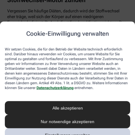
Vergessen Sie häufige Diäten, dadurch wird der Stoffwechsel
eher träge, weil sich der Körper auf einen niedrigeren
Energiebedarf einstellt. Auch Fast Food und Fertiggerichte sollten
vom Speiseplan gestrichen werden. Studien zeigen, dass der
Cookie-Einwilligung verwalten
Körper bei der Verarbeitung von hochverarbeiteten Lebensmitteln
weniger Energie benötigt als für unverarbeitete.
Wir setzen Cookies, die für den Betrieb der Website technisch erforderlich
Tim Hollstein rät zu einer proteinreichen Ernährung (Vorsicht bei
sind. Darüber hinaus verwenden wir Cookies, um unsere Website für Sie
Vorerkrankungen wie Nierenleiden!). Denn Proteine sind nicht nur
optimal zu gestalten und fortlaufend zu verbessern. Mit Ihrer Zustimmung
gut für den Muskelaufbau, der Körper benötigt auch viel Energie,
geben wir Informationen zu Ihrer Verwendung unserer Website auch an
um Eiweiß abzubauen. Das regt den Stoffwechsel an. Proteine
Drittanbieter weiter. Soweit dabei Daten in Ländern verarbeitet werden, in
stecken vor allem in magerem Fleisch, Fisch und Milchprodukten
denen kein angemessenes Datenschutzniveau besteht, stimmen Sie mit Ihrer
Einwilligung zur Nutzung dieser Dienste auch der Verarbeitung Ihrer Daten in
wie Quark und Skyr. Auch sogenannte thermogene Lebensmittel
diesen Ländern gem. Artikel 49 Abs. 1 lit. a DSGVO zu. Weitere Informationen
wie Chilis oder Ingwer können das braune Fettgewebe aktivieren
können Sie unserer
Datenschutzerklärung
entnehmen.
und den Energieverbrauch erhöhen.
In Bewegung kommen
Alle akzeptieren
Der richtige Mix macht’s
Nur notwendige akzeptieren
Ohne regelmäßige Bewegung purzeln die Pfunde meistens nicht.
Besonders Ausdauersport kann laut Forschern die Umwandlung