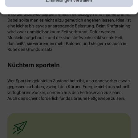
Einstellungen verwalten
von weißen Fettzellen in braunes Fett begünstigen und dessen
Aktivität erhöhen. Ab circa 30 Minuten Joggen oder Radfahren
wird der Stoffwechsel sehr effektiv einbezogen und Fett verbrannt.
Dabei sollte man es nicht allzu gemütlich angehen lassen. Ideal ist
eine leichte bis etwas anstrengende Belastung. Beim Krafttraining
wird zwar unmittelbar kaum Fett verbrannt. Dafür werden
Muskeln aufgebaut – und die sind stoffwechselaktiver als Fett,
das heißt, sie verbrennen mehr Kalorien und steigern so auch in
Ruhe den Grundumsatz.
Nüchtern sporteln
Wer Sport im gefasteten Zustand betreibt, also ohne vorher etwas
gegessen zu haben, zwingt den Körper, Energie nicht aus schnell
verfügbarem Zucker, sondern aus den Fettreserven zu ziehen.
Auch das scheint förderlich für das braune Fettgewebe zu sein.