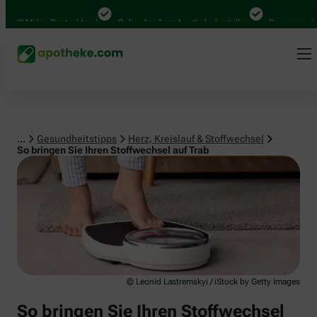
Herz, Kreislauf & Stoffwechsel
00 Mal in Deutschland
Online bei Ihrer Apotheke bestellen
Bequem zwischen
...
Gesundheitstipps
Herz, Kreislauf & Stoffwechsel
So bringen Sie Ihren Stoffwechsel auf Trab
© Leonid Lastremskyi / iStock by Getty Images
So bringen Sie Ihren Stoffwechsel