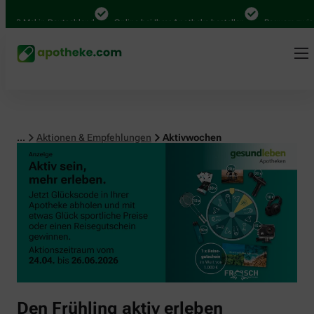
00 Mal in Deutschland
Online bei Ihrer Apotheke bestellen
Bequem zwische
...
Aktionen & Empfehlungen
Aktivwochen
Den Frühling aktiv erleben