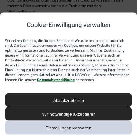
meisten Fällen verschwinden die Probleme mit den
Wechseljahren.
Voraussetzung für eine erfolgreiche Behandlung ist allerdings
Cookie-Einwilligung verwalten
immer, dass die Endometriose auch als solche erkannt wird.
Regelmäßig heftige Regelschmerzen sollten Frauen deshalb ernst
nehmen und ärztlich abklären lassen. Und sich auf keinen Fall
Wir setzen Cookies, die für den Betrieb der Website technisch erforderlich
einreden lassen, sie seien normal.
sind. Darüber hinaus verwenden wir Cookies, um unsere Website für Sie
optimal zu gestalten und fortlaufend zu verbessern. Mit Ihrer Zustimmung
geben wir Informationen zu Ihrer Verwendung unserer Website auch an
Drittanbieter weiter. Soweit dabei Daten in Ländern verarbeitet werden, in
denen kein angemessenes Datenschutzniveau besteht, stimmen Sie mit Ihrer
Einwilligung zur Nutzung dieser Dienste auch der Verarbeitung Ihrer Daten in
diesen Ländern gem. Artikel 49 Abs. 1 lit. a DSGVO zu. Weitere Informationen
können Sie unserer
Datenschutzerklärung
entnehmen.
Alle akzeptieren
Melden Sie sich hier an und sichern Sie
Nur notwendige akzeptieren
sich Ihren 10% Gutschein* für unsere
Apotheke
Einstellungen verwalten