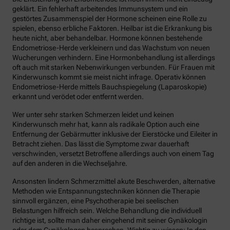
geklärt. Ein fehlerhaft arbeitendes Immunsystem und ein
gestörtes Zusammenspiel der Hormone scheinen eine Rolle zu
spielen, ebenso erbliche Faktoren. Heilbar ist die Erkrankung bis
heute nicht, aber behandelbar. Hormone können bestehende
Endometriose-Herde verkleinern und das Wachstum von neuen
Wucherungen verhindern. Eine Hormonbehandlung ist allerdings
oft auch mit starken Nebenwirkungen verbunden. Für Frauen mit
Kinderwunsch kommt sie meist nicht infrage. Operativ können
Endometriose-Herde mittels Bauchspiegelung (Laparoskopie)
erkannt und verödet oder entfernt werden.
Wer unter sehr starken Schmerzen leidet und keinen
Kinderwunsch mehr hat, kann als radikale Option auch eine
Entfernung der Gebärmutter inklusive der Eierstöcke und Eileiter in
Betracht ziehen. Das lässt die Symptome zwar dauerhaft
verschwinden, versetzt Betroffene allerdings auch von einem Tag
auf den anderen in die Wechseljahre.
Ansonsten lindern Schmerzmittel akute Beschwerden, alternative
Methoden wie Entspannungstechniken können die Therapie
sinnvoll ergänzen, eine Psychotherapie bei seelischen
Belastungen hilfreich sein. Welche Behandlung die individuell
richtige ist, sollte man daher eingehend mit seiner Gynäkologin
oder dem Gynäkologen besprechen. Wichtig zu wissen: In den