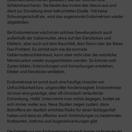
Schleimhaut heran. Sie kleidet das Innere des Uterus aus und
dient zur Einnistung einer befruchteten Eizelle. Tritt keine
Schwangerschaft ein, wird das sogenannte Endometrium wieder
abgestoßen.
Bei Endometriose wächst ein solches Gewebe jedoch auch
außerhalb der Gebärmutter, etwa auf den Eierstöcken und
Eileitern, aber auch auf dem Bauchfell, dem Darm oder der Blase.
Das Problem: Es verhält sich wie die normale
Gebärmutterschleimhaut, kann aber nicht über die natürliche
Menstruation wieder ausgeschieden werden. So können sich
Zysten bilden, Entzündungen und Vernarbungen entstehen,
Eileiter und Eierstöcke verkleben.
Endometriose ist somit auch eine häufige Ursache von
Unfruchtbarkeit bzw. ungewollter Kinderlosigkeit. Endometriose
ist zwar eine gutartige, aber oft chronisch verlaufende
Erkrankung. Heißt: Unternimmt man nichts dagegen, breitet sie
sich immer weiter aus. Neue Studien zeigen zudem, dass
Betroffene ein deutlich erhöhtes Risiko für einen Schlaganfall
haben und dass es offenbar auch Verbindungen zu bestimmten
Krebsarten, Asthma und Augenerkrankungen gibt.
Die Entstehung von Endometriose ist noch immer nicht eindeutig