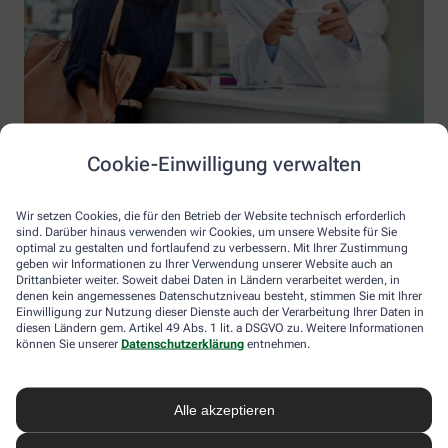
Cookie-Einwilligung verwalten
Wir setzen Cookies, die für den Betrieb der Website technisch erforderlich
sind. Darüber hinaus verwenden wir Cookies, um unsere Website für Sie
optimal zu gestalten und fortlaufend zu verbessern. Mit Ihrer Zustimmung
geben wir Informationen zu Ihrer Verwendung unserer Website auch an
Drittanbieter weiter. Soweit dabei Daten in Ländern verarbeitet werden, in
denen kein angemessenes Datenschutzniveau besteht, stimmen Sie mit Ihrer
Einwilligung zur Nutzung dieser Dienste auch der Verarbeitung Ihrer Daten in
diesen Ländern gem. Artikel 49 Abs. 1 lit. a DSGVO zu. Weitere Informationen
Information der gesundleben Apotheke Christian
können Sie unserer
Datenschutzerklärung
entnehmen.
Willeke e.K.
gesundleben Apotheke Christian Willeke e.K.
Alle akzeptieren
Inhaber: Christian Willeke
Hauptstraße 111
59846 Sundern (Sauerland)