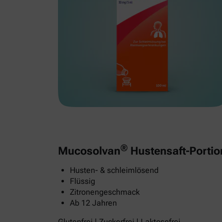
®
Mucosolvan
Hustensaft-Portio
Husten- & schleimlösend
Flüssig
Zitronengeschmack
Ab 12 Jahren
Glutenfrei | Zuckerfrei | Laktosefrei