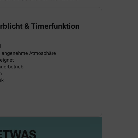
rblicht & Timerfunktion
l
ine angenehme Atmosphäre
eignet
auerbetrieb
h
nk