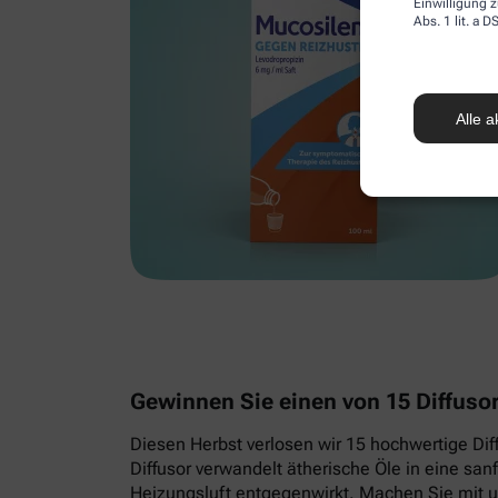
Einwilligung z
Abs. 1 lit. a
Alle a
Gewinnen Sie einen von 15 Diffus
Diesen Herbst verlosen wir 15 hochwertige Dif
Diffusor verwandelt ätherische Öle in eine san
Heizungsluft entgegenwirkt. Machen Sie mit u