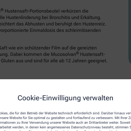
®
n
Hustensaft-Portionsbeutel verkürzen die
le Hustenlinderung bei Bronchitis und Erkältung.
leichtert das Abhusten und beruhigt den Hustenreiz.
vorportionierte Einmaldosis des schleimlösenden
aft wie ein schützender Film auf die gereizten
®
derung. Dabei kommen die Mucosolvan
Hustensaft-
Gluten aus und sind für alle ab 12 Jahren geeignet.
®
Mucosilent
gegen Reizhusten
Cookie-Einwilligung verwalten
Reizhusten
Flüssig
kies, die für den Betrieb der Website technisch erforderlich sind. Darüber hinaus v
Ohne Alkohol
nsere Website für Sie optimal zu gestalten und fortlaufend zu verbessern. Mit Ihrer
Ab 2 Jahren
ormationen zu Ihrer Verwendung unserer Website auch an Drittanbieter weiter. Soweit
rarbeitet werden, in denen kein angemessenes Datenschutzniveau besteht, stimmen Si
Levodropropizin