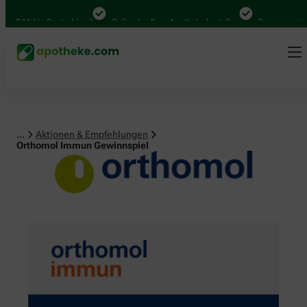
Mal in Deutschland
Online bei Ihrer Apotheke bestellen
Bequem zwischen A
...
Aktionen & Empfehlungen
Orthomol Immun Gewinnspiel