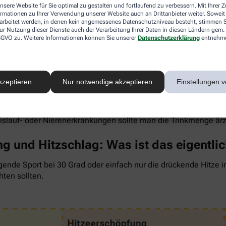
nsere Website für Sie optimal zu gestalten und fortlaufend zu verbessern. Mit Ihrer
ormationen zu Ihrer Verwendung unserer Website auch an Drittanbieter weiter. Soweit
rarbeitet werden, in denen kein angemessenes Datenschutzniveau besteht, stimmen Si
ur Nutzung dieser Dienste auch der Verarbeitung Ihrer Daten in diesen Ländern gem. 
 DSGVO zu. Weitere Informationen können Sie unserer
Datenschutzerklärung
entnehm
 um den Flüssigkeitsverlust durch Schwitzen auszugleichen. Der 
wenig, sind Kopfschmerzen und Konzentrationsprobleme meist d
kzeptieren
Nur notwendige akzeptieren
Einstellungen v
ngel auch anderen Organen zusetzt. So kann Hitzestress auch e
 Faustregel gilt: Zwei bis drei Liter täglich sollten es sein. 
rdünnte Säfte. Auch wasserreiches Obst und Gemüse wie Melon
eislauf- oder Nierenerkrankungen sollte man die Trinkmenge är
g und Hitzschlag: Was ist das eigentli
gende Sport bei 30 Grad oder einfach nur die drückende Hitze 
hten sollten.