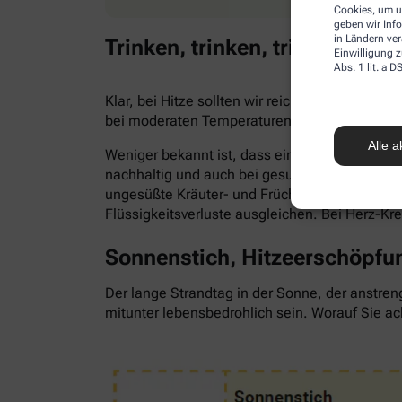
Cookies, um u
geben wir Inf
in Ländern ve
Trinken, trinken, trinken!
Einwilligung z
Abs. 1 lit. a
Klar, bei Hitze sollten wir reichlich trinken,
bei moderaten Temperaturen. Trinken wir zu 
Alle a
Weniger bekannt ist, dass ein Flüssigkeitsma
nachhaltig und auch bei gesunden Menschen. Als
ungesüßte Kräuter- und Früchtetees oder ve
Flüssigkeitsverluste ausgleichen. Bei Herz-Kr
Sonnenstich, Hitzeerschöpfun
Der lange Strandtag in der Sonne, der anstren
mitunter lebensbedrohlich sein. Worauf Sie ac