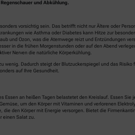
en Regenschauer und Abkühlung.
ers vorsichtig sein. Das betrifft nicht nur Ältere oder Perso
krankungen wie Asthma oder Diabetes kann Hitze zur besonder
staub und Ozon, was die Atemwege reizt und Entzündungen verst
besser in die frühen Morgenstunden oder auf den Abend verlege
tiver Nerven die natürliche Körperkühlung.
zu wenig. Dadurch steigt der Blutzuckerspiegel und das Risiko 
onders auf Ihre Gesundheit.
 Essen an heißen Tagen belastetet den Kreislauf. Essen Sie je
d Gemüse, um den Körper mit Vitaminen und verlorenen Elektroly
ate, die den Körper mit Energie versorgen. Bietet die Firmenkan
 einen Salat zu.