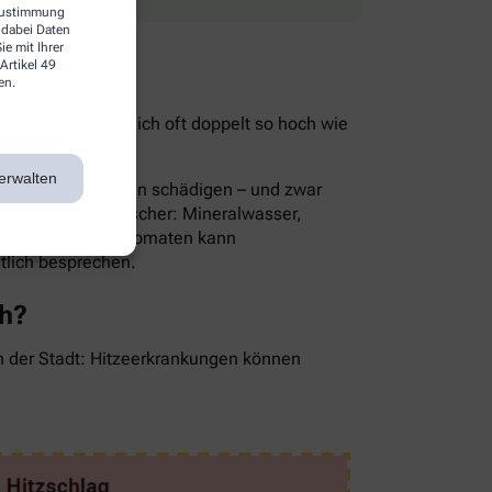
 Zustimmung
 dabei Daten
e mit Ihrer
Artikel 49
en.
ist im Sommer nämlich oft doppelt so hoch wie
ie Folge.
erwalten
rnsthaft die Nieren schädigen – und zwar
Die besten Durstlöscher: Mineralwasser,
en, Gurken oder Tomaten kann
ztlich besprechen.
ch?
in der Stadt: Hitzeerkrankungen können