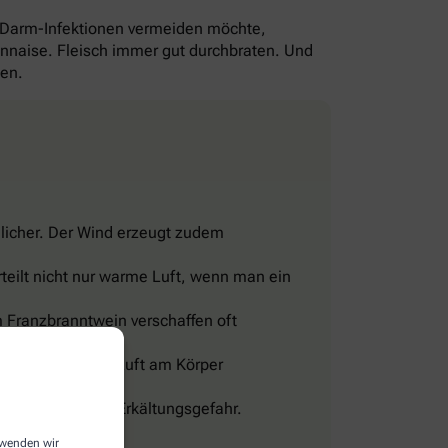
-Darm-Infektionen vermeiden möchte,
yonnaise. Fleisch immer gut durchbraten. Und
gen.
licher. Der Wind erzeugt zudem
teilt nicht nur warme Luft, wenn man ein
 Franzbranntwein verschaffen oft
eine Wohltat.
sig und lässt die Luft am Körper
len, sonst droht Erkältungsgefahr.
erwenden wir