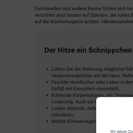
Salmonellen und andere Keime fühlen sich b
verzichtet jetzt besser auf Speisen, die rohes
auf die Küchenhygiene achten: Händewaschen 
Der Hitze ein Schnippchen
Lüften Sie die Wohnung möglichst frü
Verdunstungskühle auf der Haut. Rollo
Feuchte Handtücher oder Laken in den 
Gefäß mit Eiswürfeln davorstellt.
Kühlende Körperlotionen, ein Thermal
Linderung. Auch ein kühles Fußbad od
Locker sitzende, helle Kleidung, zum Be
zirkulieren.
Mobile Klimaanlagen gibt es im Baumark
Wir setzen Coo