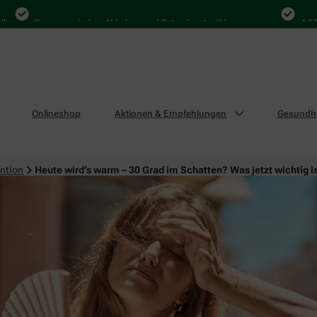
Bequem zwischen Abholung und Botendienst wählen
4.000 Mal i
Onlineshop
Aktionen & Empfehlungen
Gesundhe
ntion
Heute wird’s warm – 30 Grad im Schatten? Was jetzt wichtig i