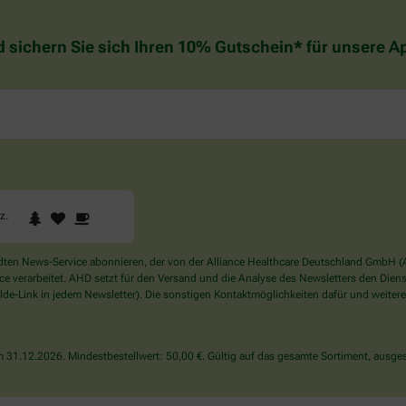
d sichern Sie sich Ihren 10% Gutschein* für unsere 
1
2
3
Sind
rz
.
Sie
ein
Mensch?
en News-Service abonnieren, der von der Alliance Healthcare Deutschland GmbH (AH
Dann
verarbeitet. AHD setzt für den Versand und die Analyse des Newsletters den Dienstle
wählen
de-Link in jedem Newsletter). Die sonstigen Kontaktmöglichkeiten dafür und weitere
Sie
bitte
das
31.12.2026. Mindestbestellwert: 50,00 €. Gültig auf das gesamte Sortiment, ausges
Herz.