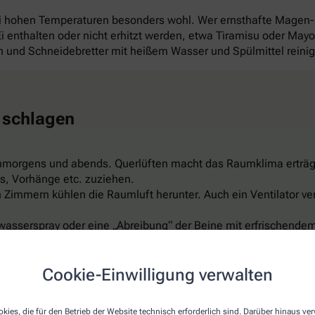
ei hohen Temperaturen besonders wohl. Wer ernsthafte Magen
 Ei enthalten oder nicht erhitzt werden, etwa Tiramisu oder Ma
und Schneidebretter mit heißem Wasser und Spülmittel reini
 schlagen
hmorgens und abends. Querlüften macht das Raumklima erträg
s, Vorhänge etc. zuziehen.
Zimmern kühlen die Raumluft herunter. Auch ein Ventilator ver
wasserspray oder eine „Abreibung“ der Beine mit erfrischendem
er feuchte Umschläge auf Arme, Beine, Stirn oder Nacken sind 
ispiel aus Leinen, reflektiert das Sonnenlicht, ist luftdurchläs
Cookie-Einwilligung verwalten
t schon für rund 150 Euro. Aber Vorsicht: Nicht zu kalt einstel
kies, die für den Betrieb der Website technisch erforderlich sind. Darüber hinaus v